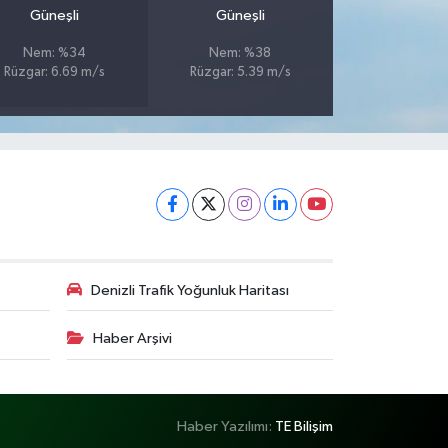
Güneşli
Güneşli
Nem: %34
Nem: %38
Rüzgar: 6.69 m/s
Rüzgar: 5.39 m/s
Denizli Trafik Yoğunluk Haritası
Haber Arşivi
Haber Yazılımı:
TE Bilişim