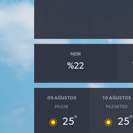
RESMİ İLAN
NEM
%22
09 AĞUSTOS
10 AĞUSTOS
PAZAR
PAZARTESI
°
°
25
25