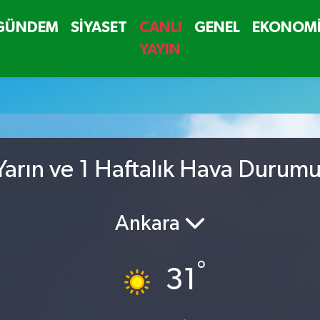
GÜNDEM
SİYASET
CANLI
GENEL
EKONOM
YAYIN
arın ve 1 Haftalık Hava Durum
Ankara
°
31