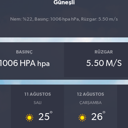
Güneşli
Nem: %22, Basınç: 1006 hpa hPa, Rüzgar: 5.50 m/s
BASINÇ
RÜZGAR
1006 HPA
5.50 M/S
hpa
11 AĞUSTOS
12 AĞUSTOS
SALI
ÇARŞAMBA
°
°
25
26