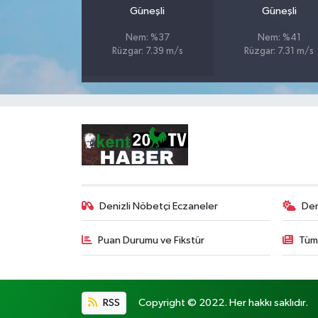
Güneşli
Güneşli
Nem: %37
Nem: %41
Rüzgar: 7.39 m/s
Rüzgar: 7.31 m/s
Denizli Nöbetçi Eczaneler
Den
Puan Durumu ve Fikstür
Tüm
RSS
Copyright © 2022. Her hakkı saklıdır.