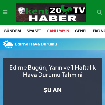
GÜNDEM
Denizli Nöbetçi Eczaneler
SİYASET
Denizli Hava Durumu
GÜNDEM
SİYASET
CANLI YAYIN
GENEL
EKON
CANLI YAYIN
Denizli Namaz Vakitleri
Edirne Hava Durumu
GENEL
Denizli Trafik Yoğunluk Haritası
EKONOMİ
Süper Lig Puan Durumu ve Fikstür
Edirne Bugün, Yarın ve 1 Haftalık
Hava Durumu Tahmini
SPOR
Tüm Manşetler
ŞU AN
ULUSAL
Son Dakika Haberleri
DTO
Haber Arşivi