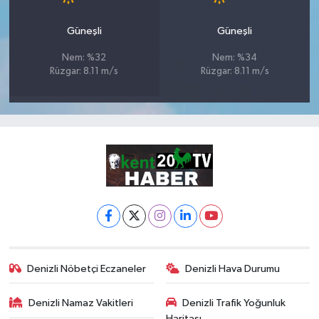
Güneşli
Güneşli
Nem: %32
Nem: %34
Rüzgar: 8.11 m/s
Rüzgar: 8.11 m/s
Denizli Nöbetçi Eczaneler
Denizli Hava Durumu
Denizli Namaz Vakitleri
Denizli Trafik Yoğunluk
Haritası