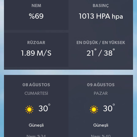
NEM
BASINÇ
%69
1013 HPA
hpa
RÜZGAR
EN DÜŞÜK / EN YÜKSEK
°
°
1.89 M/S
21
/ 38
08 AĞUSTOS
09 AĞUSTOS
CUMARTESI
PAZAR
°
°
30
30
Güneşli
Güneşli
Nem: %34
Nem: %40