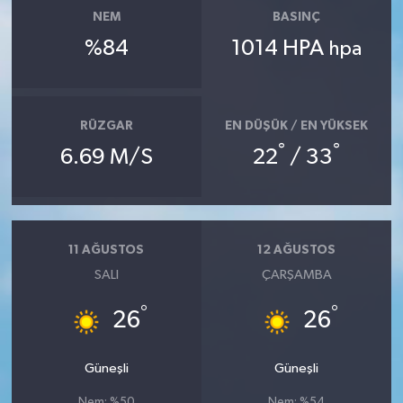
NEM
BASINÇ
%84
1014 HPA
hpa
RÜZGAR
EN DÜŞÜK / EN YÜKSEK
°
°
6.69 M/S
22
/ 33
11 AĞUSTOS
12 AĞUSTOS
SALI
ÇARŞAMBA
°
°
26
26
Güneşli
Güneşli
Nem: %50
Nem: %54