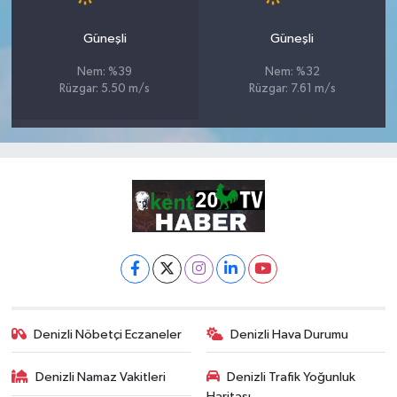
Güneşli
Güneşli
Nem: %39
Nem: %32
Rüzgar: 5.50 m/s
Rüzgar: 7.61 m/s
Denizli Nöbetçi Eczaneler
Denizli Hava Durumu
Denizli Namaz Vakitleri
Denizli Trafik Yoğunluk
Haritası