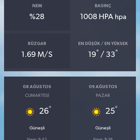
NEM
BASINÇ
%28
1008 HPA
hpa
RÜZGAR
EN DÜŞÜK / EN YÜKSEK
°
°
1.69 M/S
19
/ 33
08 AĞUSTOS
09 AĞUSTOS
CUMARTESI
PAZAR
°
°
26
25
Güneşli
Güneşli
Nem: %42
Nem: %36