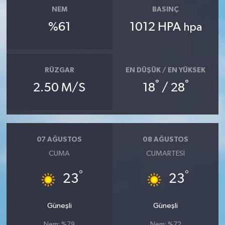
NEM
BASINÇ
%61
1012 HPA
hpa
RÜZGAR
EN DÜŞÜK / EN YÜKSEK
°
°
2.50 M/S
18
/ 28
07 AĞUSTOS
08 AĞUSTOS
CUMA
CUMARTESI
°
°
23
23
Güneşli
Güneşli
Nem: %79
Nem: %72