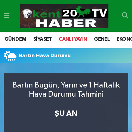
GÜNDEM
Denizli Nöbetçi Eczaneler
SİYASET
Denizli Hava Durumu
GÜNDEM
SİYASET
CANLI YAYIN
GENEL
EKON
CANLI YAYIN
Denizli Namaz Vakitleri
Bartın Hava Durumu
GENEL
Denizli Trafik Yoğunluk Haritası
EKONOMİ
Süper Lig Puan Durumu ve Fikstür
Bartın Bugün, Yarın ve 1 Haftalık
Hava Durumu Tahmini
SPOR
Tüm Manşetler
ŞU AN
ULUSAL
Son Dakika Haberleri
DTO
Haber Arşivi