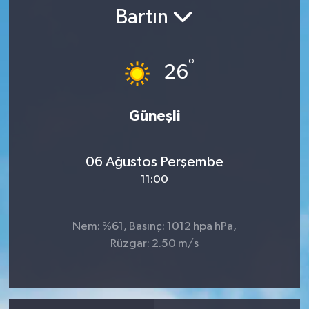
Bartın
RESMİ İLAN
°
26
Güneşli
06 Ağustos Perşembe
11:00
Nem: %61, Basınç: 1012 hpa hPa,
Rüzgar: 2.50 m/s