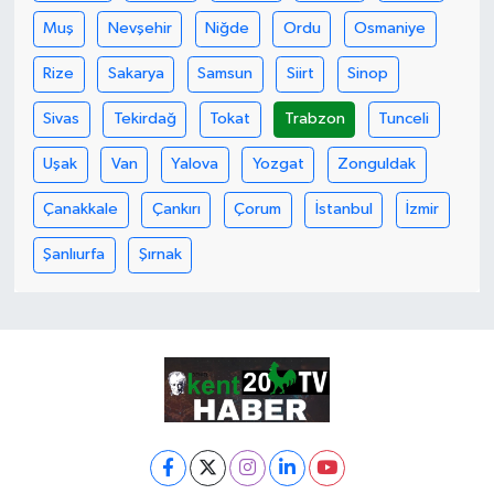
Muş
Nevşehir
Niğde
Ordu
Osmaniye
Rize
Sakarya
Samsun
Siirt
Sinop
Sivas
Tekirdağ
Tokat
Trabzon
Tunceli
Uşak
Van
Yalova
Yozgat
Zonguldak
Çanakkale
Çankırı
Çorum
İstanbul
İzmir
Şanlıurfa
Şırnak