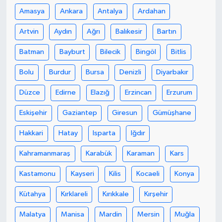
Amasya
Ankara
Antalya
Ardahan
Artvin
Aydın
Ağrı
Balıkesir
Bartın
Batman
Bayburt
Bilecik
Bingöl
Bitlis
Bolu
Burdur
Bursa
Denizli
Diyarbakır
Düzce
Edirne
Elazığ
Erzincan
Erzurum
Eskişehir
Gaziantep
Giresun
Gümüşhane
Hakkari
Hatay
Isparta
Iğdır
Kahramanmaraş
Karabük
Karaman
Kars
Kastamonu
Kayseri
Kilis
Kocaeli
Konya
Kütahya
Kırklareli
Kırıkkale
Kırşehir
Malatya
Manisa
Mardin
Mersin
Muğla