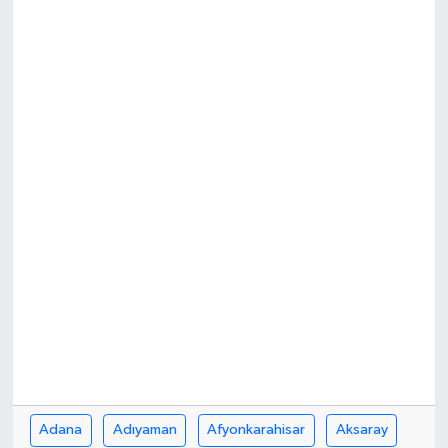
RESMİ İLAN
Adana
Adıyaman
Afyonkarahisar
Aksaray