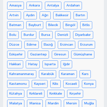
Amasya
Ankara
Antalya
Ardahan
Artvin
Aydın
Ağrı
Balıkesir
Bartın
Batman
Bayburt
Bilecik
Bingöl
Bitlis
Bolu
Burdur
Bursa
Denizli
Diyarbakır
Düzce
Edirne
Elazığ
Erzincan
Erzurum
Eskişehir
Gaziantep
Giresun
Gümüşhane
Hakkari
Hatay
Isparta
Iğdır
Kahramanmaraş
Karabük
Karaman
Kars
Kastamonu
Kayseri
Kilis
Kocaeli
Konya
Kütahya
Kırklareli
Kırıkkale
Kırşehir
Malatya
Manisa
Mardin
Mersin
Muğla