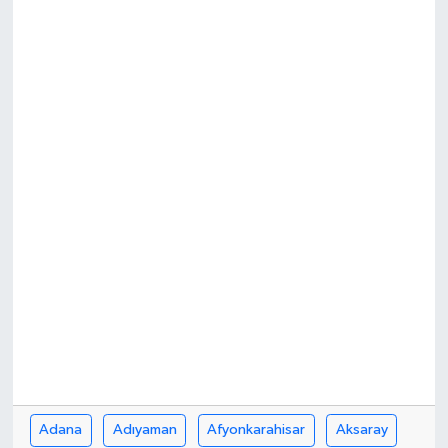
RESMİ İLAN
Adana
Adıyaman
Afyonkarahisar
Aksaray