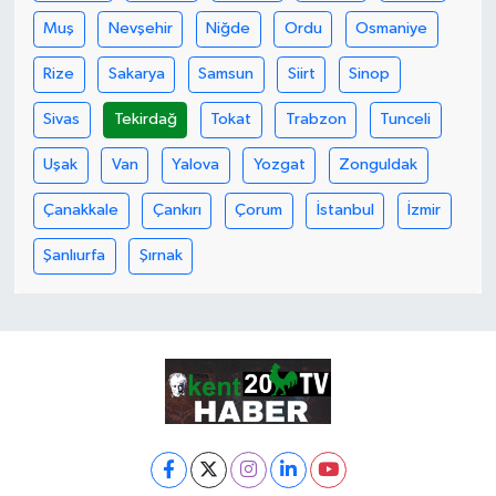
Muş
Nevşehir
Niğde
Ordu
Osmaniye
Rize
Sakarya
Samsun
Siirt
Sinop
Sivas
Tekirdağ
Tokat
Trabzon
Tunceli
Uşak
Van
Yalova
Yozgat
Zonguldak
Çanakkale
Çankırı
Çorum
İstanbul
İzmir
Şanlıurfa
Şırnak