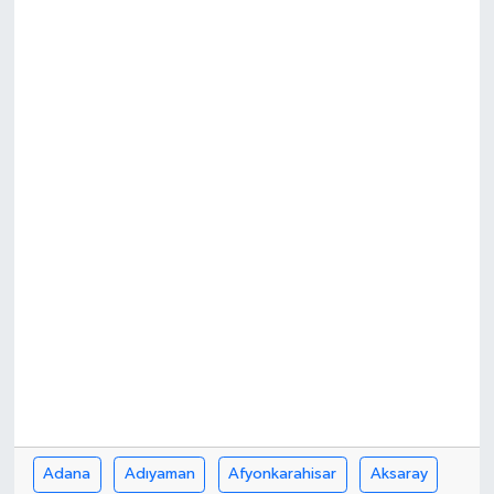
RESMİ İLAN
Adana
Adıyaman
Afyonkarahisar
Aksaray