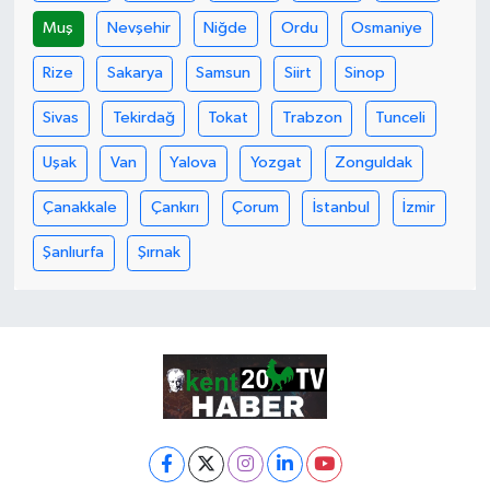
Muş
Nevşehir
Niğde
Ordu
Osmaniye
Rize
Sakarya
Samsun
Siirt
Sinop
Sivas
Tekirdağ
Tokat
Trabzon
Tunceli
Uşak
Van
Yalova
Yozgat
Zonguldak
Çanakkale
Çankırı
Çorum
İstanbul
İzmir
Şanlıurfa
Şırnak