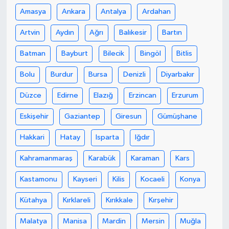
Amasya
Ankara
Antalya
Ardahan
Artvin
Aydın
Ağrı
Balıkesir
Bartın
Batman
Bayburt
Bilecik
Bingöl
Bitlis
Bolu
Burdur
Bursa
Denizli
Diyarbakır
Düzce
Edirne
Elazığ
Erzincan
Erzurum
Eskişehir
Gaziantep
Giresun
Gümüşhane
Hakkari
Hatay
Isparta
Iğdır
Kahramanmaraş
Karabük
Karaman
Kars
Kastamonu
Kayseri
Kilis
Kocaeli
Konya
Kütahya
Kırklareli
Kırıkkale
Kırşehir
Malatya
Manisa
Mardin
Mersin
Muğla