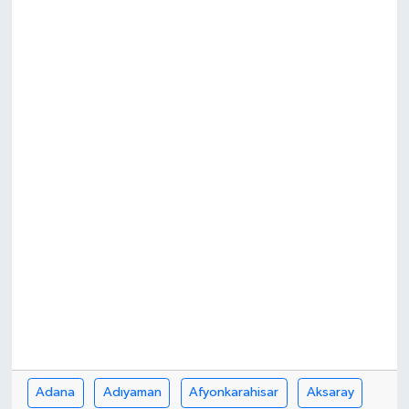
RESMİ İLAN
Adana
Adıyaman
Afyonkarahisar
Aksaray