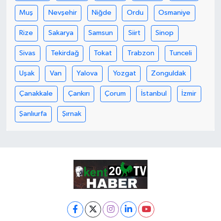
Muş
Nevşehir
Niğde
Ordu
Osmaniye
Rize
Sakarya
Samsun
Siirt
Sinop
Sivas
Tekirdağ
Tokat
Trabzon
Tunceli
Uşak
Van
Yalova
Yozgat
Zonguldak
Çanakkale
Çankırı
Çorum
İstanbul
İzmir
Şanlıurfa
Şırnak