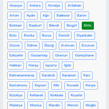
Amasya
Ankara
Antalya
Ardahan
Artvin
Aydın
Ağrı
Balıkesir
Bartın
Batman
Bayburt
Bilecik
Bingöl
Bitlis
Bolu
Burdur
Bursa
Denizli
Diyarbakır
Düzce
Edirne
Elazığ
Erzincan
Erzurum
Eskişehir
Gaziantep
Giresun
Gümüşhane
Hakkari
Hatay
Isparta
Iğdır
Kahramanmaraş
Karabük
Karaman
Kars
Kastamonu
Kayseri
Kilis
Kocaeli
Konya
Kütahya
Kırklareli
Kırıkkale
Kırşehir
Malatya
Manisa
Mardin
Mersin
Muğla