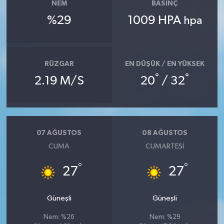
NEM
BASINÇ
%29
1009 HPA
hpa
RÜZGAR
EN DÜŞÜK / EN YÜKSEK
°
°
2.19 M/S
20
/ 32
07 AĞUSTOS
08 AĞUSTOS
CUMA
CUMARTESI
°
°
27
27
Güneşli
Güneşli
Nem: %26
Nem: %29