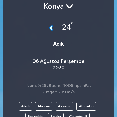
Konya
RESMİ İLAN
°
24
Açık
06 Ağustos Perşembe
22:30
Nem: %29, Basınç: 1009 hpa hPa,
Rüzgar: 2.19 m/s
Ahırlı
Akören
Akşehir
Altınekin
Beyşehir
Bozkır
Cihanbeyli