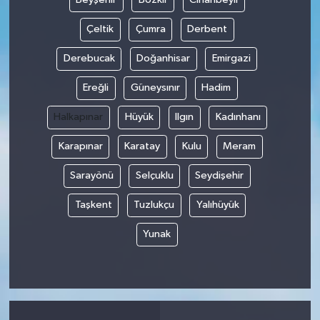
Çeltik
Çumra
Derbent
Derebucak
Doğanhisar
Emirgazi
Ereğli
Güneysınır
Hadim
Halkapınar
Hüyük
Ilgın
Kadınhanı
Karapınar
Karatay
Kulu
Meram
Sarayönü
Selçuklu
Seydişehir
Taşkent
Tuzlukçu
Yalıhüyük
Yunak