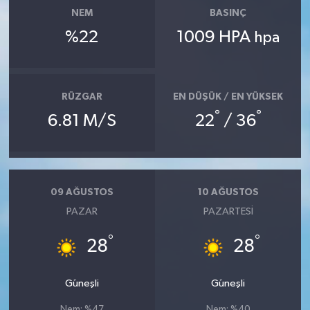
NEM
BASINÇ
%22
1009 HPA
hpa
RÜZGAR
EN DÜŞÜK / EN YÜKSEK
°
°
6.81 M/S
22
/ 36
09 AĞUSTOS
10 AĞUSTOS
PAZAR
PAZARTESI
°
°
28
28
Güneşli
Güneşli
Nem: %47
Nem: %40