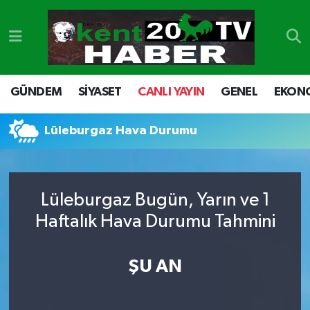
GÜNDEM
Denizli Nöbetçi Eczaneler
SİYASET
Denizli Hava Durumu
GÜNDEM
SİYASET
CANLI YAYIN
GENEL
EKON
CANLI YAYIN
Denizli Namaz Vakitleri
Lüleburgaz Hava Durumu
GENEL
Denizli Trafik Yoğunluk Haritası
EKONOMİ
Süper Lig Puan Durumu ve Fikstür
Lüleburgaz Bugün, Yarın ve 1
Haftalık Hava Durumu Tahmini
SPOR
Tüm Manşetler
ŞU AN
ULUSAL
Son Dakika Haberleri
DTO
Haber Arşivi