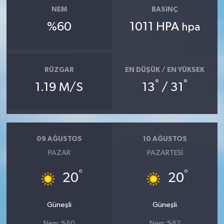
NEM
BASINÇ
%60
1011 HPA
hpa
RÜZGAR
EN DÜŞÜK / EN YÜKSEK
°
°
1.19 M/S
13
/ 31
09 AĞUSTOS
10 AĞUSTOS
PAZAR
PAZARTESI
°
°
20
20
Güneşli
Güneşli
Nem: %60
Nem: %62