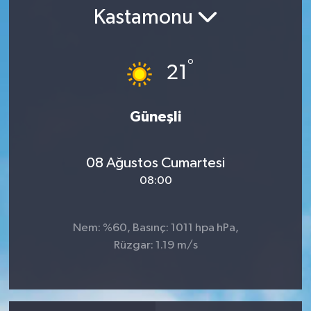
Kastamonu
RESMİ İLAN
°
21
Güneşli
08 Ağustos Cumartesi
08:00
Nem: %60, Basınç: 1011 hpa hPa,
Rüzgar: 1.19 m/s