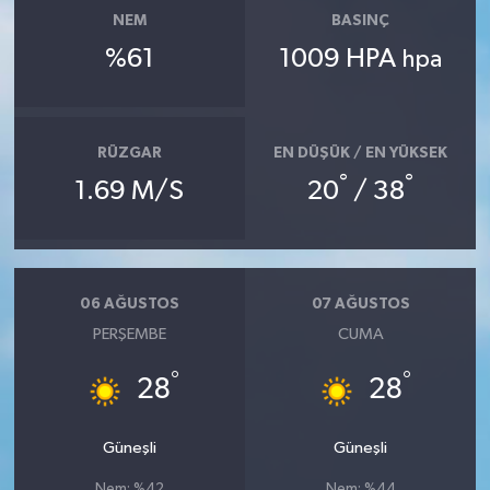
NEM
BASINÇ
%61
1009 HPA
hpa
RÜZGAR
EN DÜŞÜK / EN YÜKSEK
°
°
1.69 M/S
20
/ 38
06 AĞUSTOS
07 AĞUSTOS
PERŞEMBE
CUMA
°
°
28
28
Güneşli
Güneşli
Nem: %42
Nem: %44