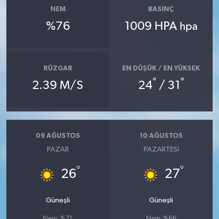
NEM
BASINÇ
%76
1009 HPA
hpa
RÜZGAR
EN DÜŞÜK / EN YÜKSEK
°
°
2.39 M/S
24
/ 31
09 AĞUSTOS
10 AĞUSTOS
PAZAR
PAZARTESI
°
°
26
27
Güneşli
Güneşli
Nem: %71
Nem: %66