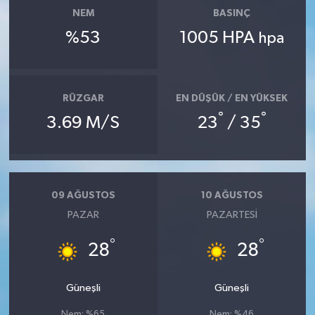
NEM
BASINÇ
%53
1005 HPA
hpa
RÜZGAR
EN DÜŞÜK / EN YÜKSEK
°
°
3.69 M/S
23
/ 35
09 AĞUSTOS
10 AĞUSTOS
PAZAR
PAZARTESI
°
°
28
28
Güneşli
Güneşli
Nem: %65
Nem: %46