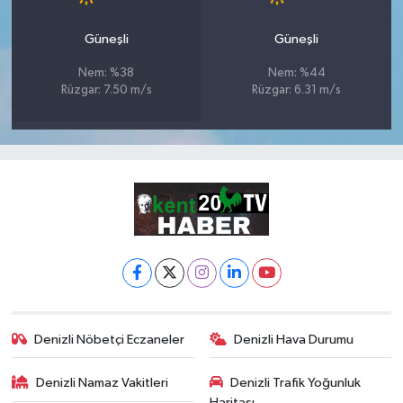
Güneşli
Güneşli
Nem: %38
Nem: %44
Rüzgar: 7.50 m/s
Rüzgar: 6.31 m/s
Denizli Nöbetçi Eczaneler
Denizli Hava Durumu
Denizli Namaz Vakitleri
Denizli Trafik Yoğunluk
Haritası