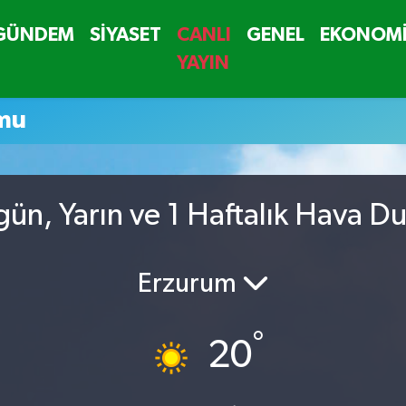
GÜNDEM
SİYASET
CANLI
GENEL
EKONOM
YAYIN
mu
ün, Yarın ve 1 Haftalık Hava D
Erzurum
°
20