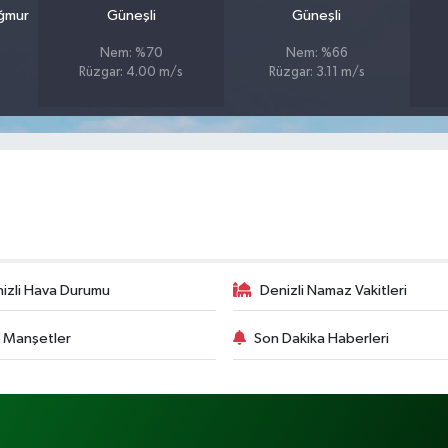
ağmur
Güneşli
Güneşli
Nem: %70
Nem: %66
Rüzgar: 4.00 m/s
Rüzgar: 3.11 m/s
izli Hava Durumu
Denizli Namaz Vakitleri
 Manşetler
Son Dakika Haberleri