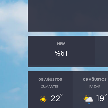
RESMİ İLAN
NEM
%61
08 AĞUSTOS
09 AĞUSTOS
CUMARTESI
PAZAR
°
°
22
19