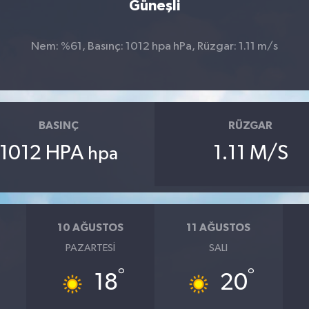
Güneşli
Nem: %61, Basınç: 1012 hpa hPa, Rüzgar: 1.11 m/s
BASINÇ
RÜZGAR
1012 HPA
1.11 M/S
hpa
10 AĞUSTOS
11 AĞUSTOS
PAZARTESI
SALI
°
°
18
20