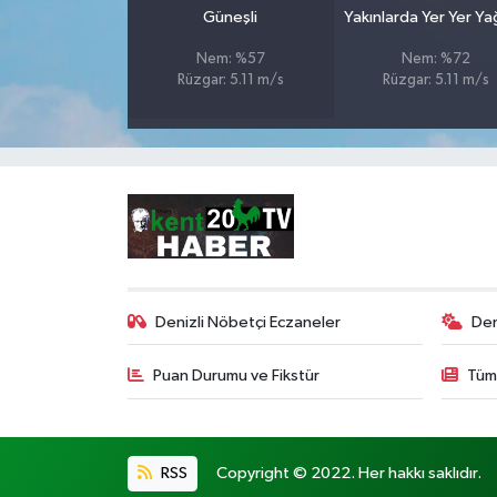
Güneşli
Yakınlarda Yer Yer Y
Nem: %57
Nem: %72
Rüzgar: 5.11 m/s
Rüzgar: 5.11 m/s
Denizli Nöbetçi Eczaneler
Den
Puan Durumu ve Fikstür
Tüm
RSS
Copyright © 2022. Her hakkı saklıdır.