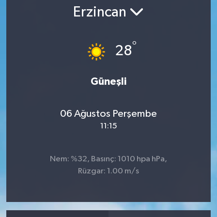
Erzincan
RESMİ İLAN
°
28
Güneşli
06 Ağustos Perşembe
11:15
Nem: %32, Basınç: 1010 hpa hPa,
Rüzgar: 1.00 m/s