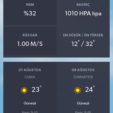
NEM
BASINÇ
%32
1010 HPA
hpa
RÜZGAR
EN DÜŞÜK / EN YÜKSEK
°
°
1.00 M/S
12
/ 32
07 AĞUSTOS
08 AĞUSTOS
CUMA
CUMARTESI
°
°
23
24
Güneşli
Güneşli
Nem: %45
Nem: %46