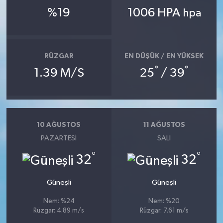
%19
1006 HPA
hpa
RÜZGAR
EN DÜŞÜK / EN YÜKSEK
°
°
1.39 M/S
25
/ 39
10 AĞUSTOS
11 AĞUSTOS
PAZARTESI
SALI
°
°
32
32
Güneşli
Güneşli
Nem: %24
Nem: %20
Rüzgar: 4.89 m/s
Rüzgar: 7.61 m/s