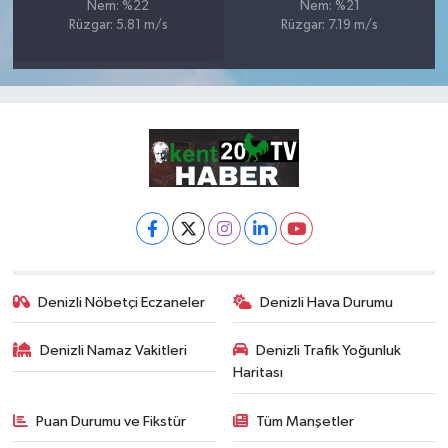
Nem: %22
Nem: %21
Rüzgar: 5.81 m/s
Rüzgar: 7.19 m/s
Denizli Nöbetçi Eczaneler
Denizli Hava Durumu
Denizli Namaz Vakitleri
Denizli Trafik Yoğunluk
Haritası
Puan Durumu ve Fikstür
Tüm Manşetler