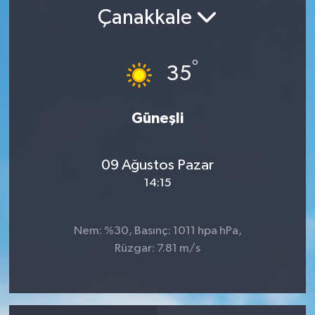
Çanakkale
RESMİ İLAN
°
35
Güneşli
09 Ağustos Pazar
14:15
Nem: %30, Basınç: 1011 hpa hPa,
Rüzgar: 7.81 m/s