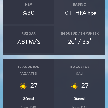
NEM
BASINÇ
%30
1011 HPA
hpa
RÜZGAR
EN DÜŞÜK / EN YÜKSEK
°
°
7.81 M/S
20
/ 35
10 AĞUSTOS
11 AĞUSTOS
PAZARTESI
SALI
°
°
27
27
Güneşli
Güneşli
Nem: %55
Nem: %51