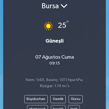
Bursa
RESMİ İLAN
°
25
Güneşli
07 Ağustos Cuma
09:15
Nem: %65, Basınç: 1011 hpa hPa,
Rüzgar: 1.19 m/s
Büyükorhan
Gemlik
Gürsu
Harmancık
İnegöl
İznik