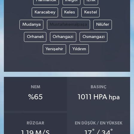
Karacabey
Keles
Kestel
Mudanya
Mustafakemalpaşa
Nilüfer
Orhaneli
Orhangazi
Osmangazi
Yenişehir
Yıldırım
NEM
BASINÇ
%65
1011 HPA
hpa
RÜZGAR
EN DÜŞÜK / EN YÜKSEK
°
°
1.19 M/S
17
/ 34