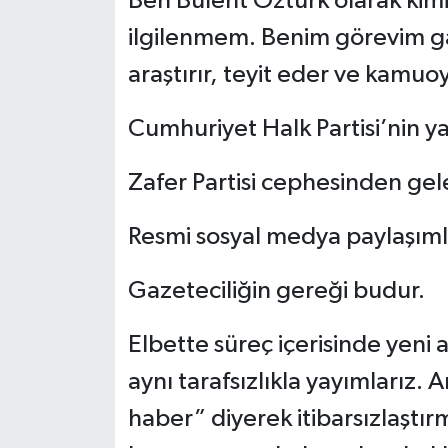
Ben Bülent Öztürk olarak kimi
ilgilenmem. Benim görevim ga
araştırır, teyit eder ve kamu
Cumhuriyet Halk Partisi’nin y
Zafer Partisi cephesinden gele
Resmi sosyal medya paylaşıml
Gazeteciliğin gereği budur.
Elbette süreç içerisinde yeni a
aynı tarafsızlıkla yayımlarız. 
haber” diyerek itibarsızlaştı