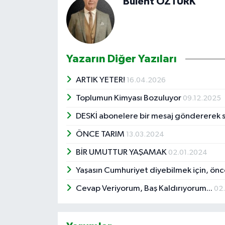
Bülent ÖZTÜRK
Yazarın Diğer Yazıları
ARTIK YETER!
16.04.2026
Toplumun Kimyası Bozuluyor
09.12.2025
DESKİ abonelere bir mesaj göndererek su
ÖNCE TARIM
13.03.2024
BİR UMUTTUR YAŞAMAK
02.01.2024
Yaşasın Cumhuriyet diyebilmek için, önc
Cevap Veriyorum, Baş Kaldırıyorum...
02