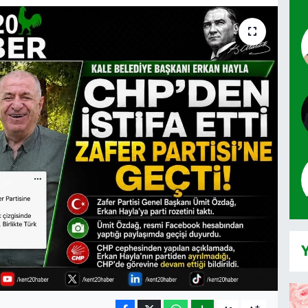
Y
-
+