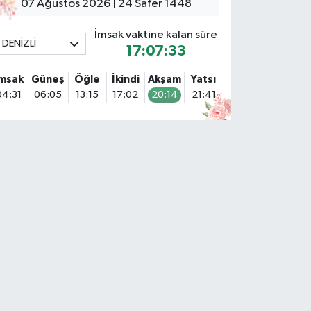
07 Ağustos 2026 | 24 Safer 1448
İmsak vaktine kalan süre
DENİZLİ
17:07:32
İmsak
Güneş
Öğle
İkindi
Akşam
Yatsı
04:31
06:05
13:15
17:02
20:14
21:41