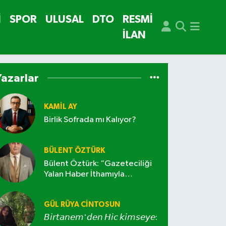
İ
SPOR
ULUSAL
DTO
RESMİ
İLAN
Yazarlar
KAMIL AY
Birlik Sofrada mı Kalıyor?
BÜLENT ÖZTÜRK
Bülent Öztürk: “Gazeteciliği
Yalan Haber İthamıyla
”
İtibarsızlaştıramazsınız”
GÜL RÜYA CİNTOSUN
𝘉𝘪𝘳𝘵𝘢𝘯𝘦𝘮'𝘥𝘦𝘯 𝘏𝘪𝘤 𝘬𝘪𝘮𝘴𝘦𝘺𝘦: