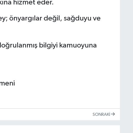
ına hizmet eder.
; önyargılar değil, sağduyu ve
 doğrulanmış bilgiyi kamuoyuna
tmeni
SONRAKI