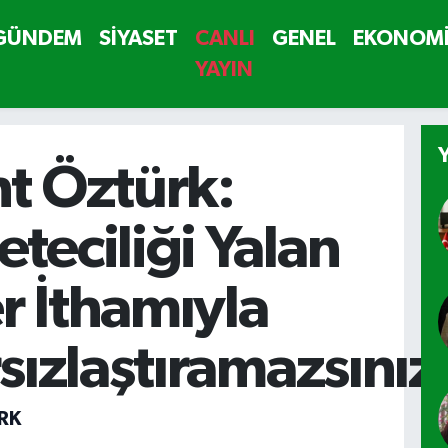
GÜNDEM
SİYASET
CANLI
GENEL
EKONOM
YAYIN
t Öztürk:
teciliği Yalan
 İthamıyla
rsızlaştıramazsınız
RK