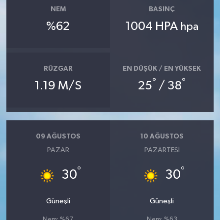
NEM
BASINÇ
%62
1004 HPA
hpa
RÜZGAR
EN DÜŞÜK / EN YÜKSEK
°
°
1.19 M/S
25
/ 38
09 AĞUSTOS
10 AĞUSTOS
PAZAR
PAZARTESI
°
°
30
30
Güneşli
Güneşli
Nem: %67
Nem: %63