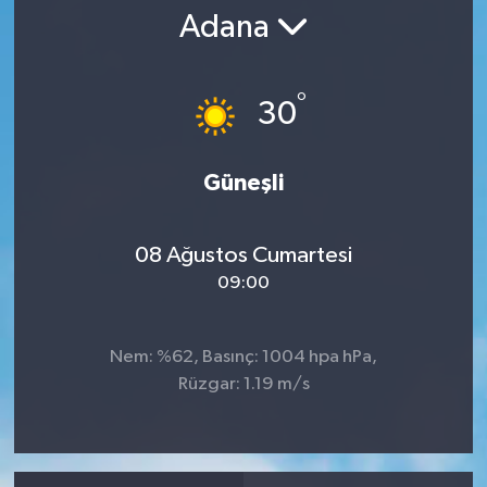
Adana
RESMİ İLAN
°
30
Güneşli
08 Ağustos Cumartesi
09:00
Nem: %62, Basınç: 1004 hpa hPa,
Rüzgar: 1.19 m/s