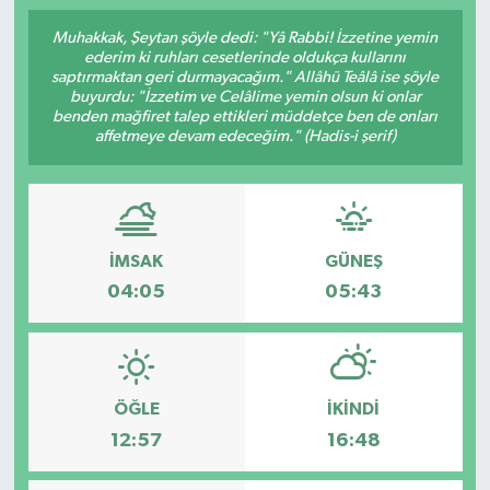
RESMİ İLAN
Muhakkak, Şeytan şöyle dedi: "Yâ Rabbi! İzzetine yemin
ederim ki ruhları cesetlerinde oldukça kullarını
saptırmaktan geri durmayacağım." Allâhü Teâlâ ise şöyle
buyurdu: "İzzetim ve Celâlime yemin olsun ki onlar
benden mağfiret talep ettikleri müddetçe ben de onları
affetmeye devam edeceğim." (Hadis-i şerif)
İMSAK
GÜNEŞ
04:05
05:43
ÖĞLE
İKINDI
12:57
16:48