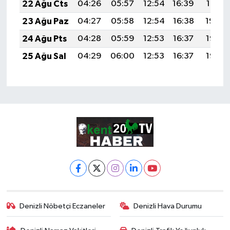
22 Ağu Cts
04:26
05:57
12:54
16:39
19:41
23 Ağu Paz
04:27
05:58
12:54
16:38
19:39
24 Ağu Pts
04:28
05:59
12:53
16:37
19:38
25 Ağu Sal
04:29
06:00
12:53
16:37
19:36
Denizli Nöbetçi Eczaneler
Denizli Hava Durumu