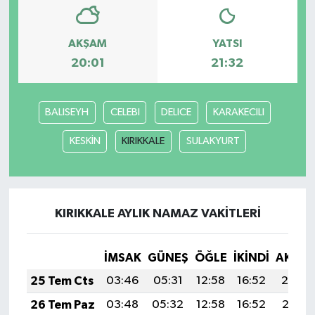
AKŞAM
YATSI
20:01
21:32
BALISEYH
CELEBI
DELICE
KARAKECILI
KESKİN
KIRIKKALE
SULAKYURT
KIRIKKALE AYLIK NAMAZ VAKITLERI
İMSAK
GÜNEŞ
ÖĞLE
İKINDI
AKŞA
25 Tem Cts
03:46
05:31
12:58
16:52
20:14
26 Tem Paz
03:48
05:32
12:58
16:52
20:13