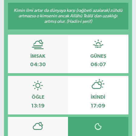
RESMİ İLAN
Kimin ilmi artar da dünyaya karşı (rağbeti azalarak) zühdü
artmazsa o kimsenin ancak Allâhü Teâlâ'dan uzaklığı
artmış olur. (Hadis-i şerif)
İMSAK
GÜNEŞ
04:30
06:07
ÖĞLE
İKINDI
13:19
17:09