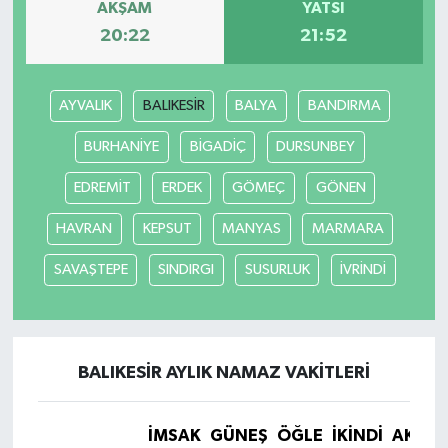
AKŞAM
YATSI
20:22
21:52
AYVALIK
BALIKESİR
BALYA
BANDIRMA
BURHANİYE
BİGADİÇ
DURSUNBEY
EDREMİT
ERDEK
GÖMEÇ
GÖNEN
HAVRAN
KEPSUT
MANYAS
MARMARA
SAVAŞTEPE
SINDIRGI
SUSURLUK
İVRİNDİ
BALIKESİR AYLIK NAMAZ VAKITLERI
İMSAK
GÜNEŞ
ÖĞLE
İKINDI
AKŞA