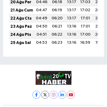
20 Ağu Per
04:46
06:18
13:17
17:03
20:06
21 Ağu Cum
04:47
06:19
13:17
17:02
20:04
22 Ağu Cts
04:49
06:20
13:17
17:01
20:03
23 Ağu Paz
04:50
06:21
13:16
17:01
20:02
24 Ağu Pts
04:51
06:22
13:16
17:00
20:00
25 Ağu Sal
04:53
06:23
13:16
16:59
19:59