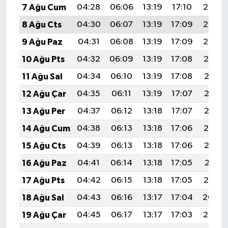
7 Ağu Cum
04:28
06:06
13:19
17:10
20:23
8 Ağu Cts
04:30
06:07
13:19
17:09
20:22
9 Ağu Paz
04:31
06:08
13:19
17:09
20:20
10 Ağu Pts
04:32
06:09
13:19
17:08
20:19
11 Ağu Sal
04:34
06:10
13:19
17:08
20:18
12 Ağu Çar
04:35
06:11
13:19
17:07
20:17
13 Ağu Per
04:37
06:12
13:18
17:07
20:15
14 Ağu Cum
04:38
06:13
13:18
17:06
20:14
15 Ağu Cts
04:39
06:13
13:18
17:06
20:13
16 Ağu Paz
04:41
06:14
13:18
17:05
20:11
17 Ağu Pts
04:42
06:15
13:18
17:05
20:10
18 Ağu Sal
04:43
06:16
13:17
17:04
20:09
19 Ağu Çar
04:45
06:17
13:17
17:03
20:07