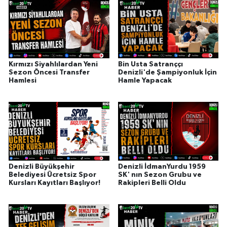
Kırmızı Siyahlılardan Yeni
Bin Usta Satranççı
Sezon Öncesi Transfer
Denizli'de Şampiyonluk İçin
Hamlesi
Hamle Yapacak
Denizli Büyükşehir
Denizli İdmanYurdu 1959
Belediyesi Ücretsiz Spor
SK' nın Sezon Grubu ve
Kursları Kayıtları Başlıyor!
Rakipleri Belli Oldu