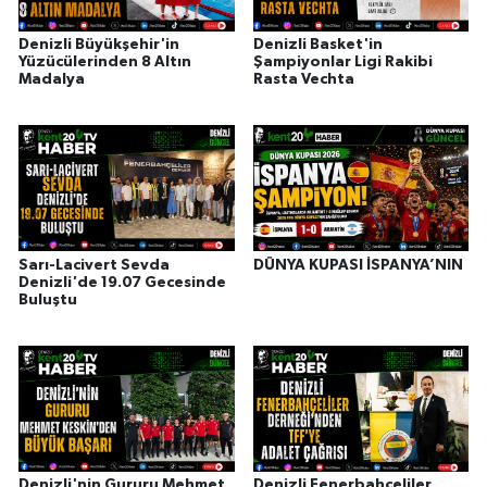
Denizli Büyükşehir'in
Denizli Basket'in
Yüzücülerinden 8 Altın
Şampiyonlar Ligi Rakibi
Madalya
Rasta Vechta
Sarı-Lacivert Sevda
DÜNYA KUPASI İSPANYA’NIN
Denizli'de 19.07 Gecesinde
Buluştu
Denizli'nin Gururu Mehmet
Denizli Fenerbahçeliler