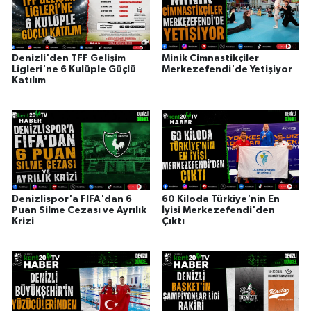
Denizli'den TFF Gelişim
Minik Cimnastikçiler
Ligleri'ne 6 Kulüple Güçlü
Merkezefendi'de Yetişiyor
Katılım
Denizlispor'a FIFA'dan 6
60 Kiloda Türkiye'nin En
Puan Silme Cezası ve Ayrılık
İyisi Merkezefendi'den
Krizi
Çıktı