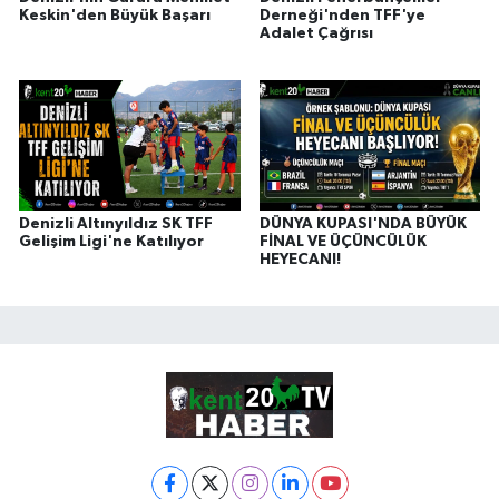
Keskin'den Büyük Başarı
Derneği'nden TFF'ye
Adalet Çağrısı
Denizli Altınyıldız SK TFF
DÜNYA KUPASI'NDA BÜYÜK
Gelişim Ligi'ne Katılıyor
FİNAL VE ÜÇÜNCÜLÜK
HEYECANI!