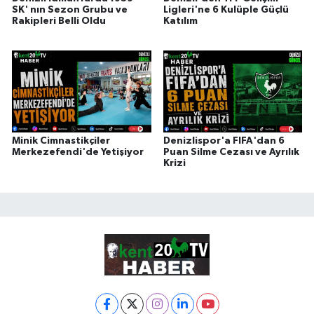
SK' nın Sezon Grubu ve
Ligleri'ne 6 Kulüple Güçlü
Rakipleri Belli Oldu
Katılım
Minik Cimnastikçiler
Denizlispor'a FIFA'dan 6
Merkezefendi'de Yetişiyor
Puan Silme Cezası ve Ayrılık
Krizi