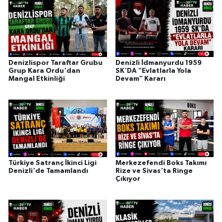
Denizlispor Taraftar Grubu
Denizli İdmanyurdu 1959
Grup Kara Ordu'dan
SK'DA "Evlatlarla Yola
Mangal Etkinliği
Devam" Kararı
Türkiye Satranç İkinci Ligi
Merkezefendi Boks Takımı
Denizli'de Tamamlandı
Rize ve Sivas'ta Ringe
Çıkıyor