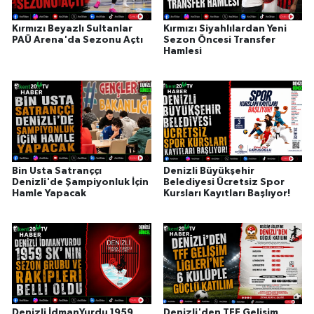
Kırmızı Beyazlı Sultanlar
Kırmızı Siyahlılardan Yeni
PAÜ Arena'da Sezonu Açtı
Sezon Öncesi Transfer
Hamlesi
Bin Usta Satranççı
Denizli Büyükşehir
Denizli'de Şampiyonluk İçin
Belediyesi Ücretsiz Spor
Hamle Yapacak
Kursları Kayıtları Başlıyor!
Denizli İdmanYurdu 1959
Denizli'den TFF Gelişim