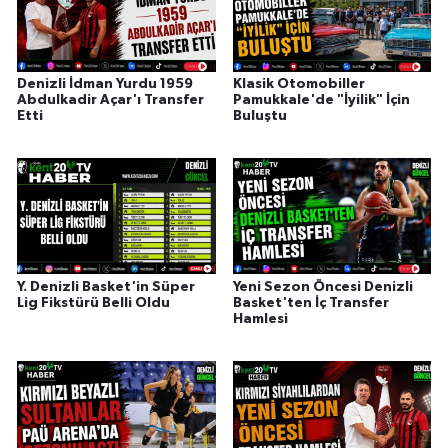
Denizli İdman Yurdu 1959
Klasik Otomobiller
Abdulkadir Açar'ı Transfer
Pamukkale'de "İyilik" İçin
Etti
Buluştu
Y. Denizli Basket'in Süper
Yeni Sezon Öncesi Denizli
Lig Fikstürü Belli Oldu
Basket'ten İç Transfer
Hamlesi