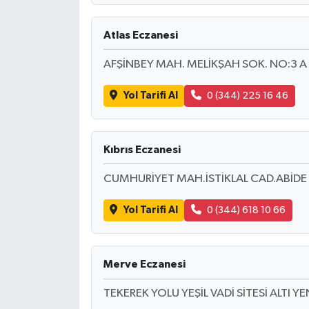
Atlas Eczanesi
AFŞİNBEY MAH. MELİKŞAH SOK. NO:3 A
Yol Tarifi Al
0 (344) 225 16 46
Kıbrıs Eczanesi
CUMHURİYET MAH.İSTİKLAL CAD.ABİDE
Yol Tarifi Al
0 (344) 618 10 66
Merve Eczanesi
TEKEREK YOLU YEŞİL VADİ SİTESİ ALTI Y