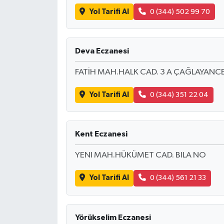
Yol Tarifi Al
0 (344) 502 99 70
Deva Eczanesi
FATİH MAH.HALK CAD. 3 A ÇAĞLAYANCE
Yol Tarifi Al
0 (344) 351 22 04
Kent Eczanesi
YENI MAH.HÜKÜMET CAD. BILA NO
Yol Tarifi Al
0 (344) 561 21 33
Yörükselim Eczanesi