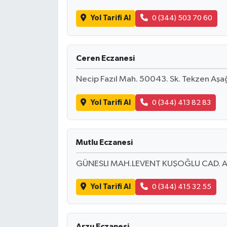
Yol Tarifi Al
0 (344) 503 70 60
Ceren Eczanesi
Necip Fazıl Mah. 50043. Sk. Tekzen Aşağ
Yol Tarifi Al
0 (344) 413 82 83
Mutlu Eczanesi
GÜNESLI MAH.LEVENT KUŞOĞLU CAD. A
Yol Tarifi Al
0 (344) 415 32 55
Arzu Eczanesi