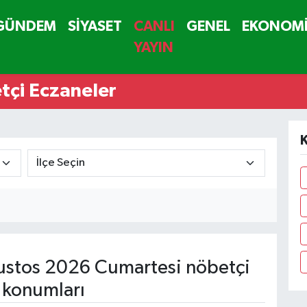
GÜNDEM
SİYASET
CANLI
GENEL
EKONOM
YAYIN
çi Eczaneler
stos 2026 Cumartesi nöbetçi
 konumları