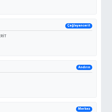
Çağlayancerit
RİT
Andırın
Merkez