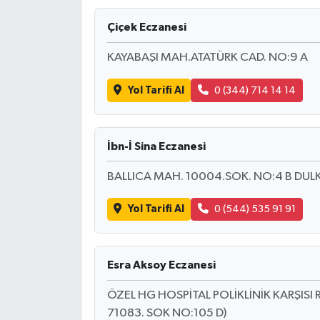
RESMİ İLAN
Çiçek Eczanesi
KAYABAŞI MAH.ATATÜRK CAD. NO:9 A
Yol Tarifi Al
0 (344) 714 14 14
İbn-İ Sina Eczanesi
BALLICA MAH. 10004.SOK. NO:4 B DUL
Yol Tarifi Al
0 (544) 535 91 91
Esra Aksoy Eczanesi
ÖZEL HG HOSPİTAL POLİKLİNİK KARŞIS
71083. SOK NO:105 D)