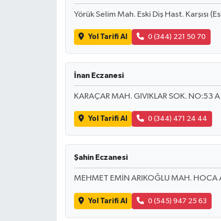
Yörük Selim Mah. Eski Diş Hast. Karşısı (E
Yol Tarifi Al
0 (344) 221 50 70
İnan Eczanesi
KARAÇAR MAH. GIVIKLAR SOK. NO:53 A
Yol Tarifi Al
0 (344) 471 24 44
Şahin Eczanesi
MEHMET EMİN ARIKOĞLU MAH. HOCA A
Yol Tarifi Al
0 (545) 947 25 63