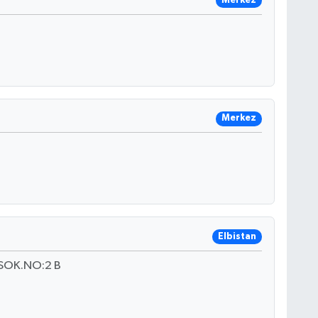
Merkez
Merkez
Elbistan
SOK.NO:2 B