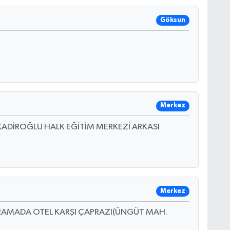
Göksun
Merkez
KADİROĞLU HALK EĞİTİM MERKEZİ ARKASI
Merkez
I RAMADA OTEL KARŞI ÇAPRAZI(ÜNGÜT MAH.