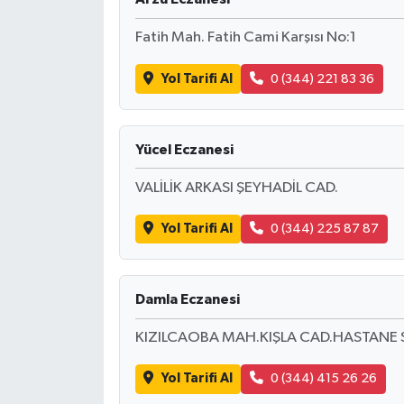
Fatih Mah. Fatih Cami Karşısı No:1
Yol Tarifi Al
0 (344) 221 83 36
Yücel Eczanesi
VALİLİK ARKASI ŞEYHADİL CAD.
Yol Tarifi Al
0 (344) 225 87 87
Damla Eczanesi
KIZILCAOBA MAH.KIŞLA CAD.HASTANE 
Yol Tarifi Al
0 (344) 415 26 26