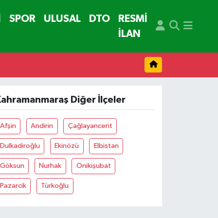
İ
SPOR
ULUSAL
DTO
RESMİ
İLAN
Kahramanmaraş Diğer İlçeler
Afşin
Andirin
Çağlayancerit
Dulkadiroğlu
Ekinözü
Elbistan
Göksun
Nurhak
Onikişubat
Pazarcik
Türkoğlu