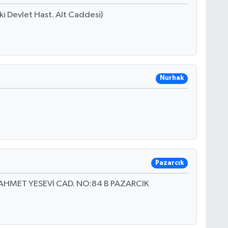
ski Devlet Hast. Alt Caddesi)
Nurhak
Pazarcık
HMET YESEVİ CAD. NO:84 B PAZARCIK