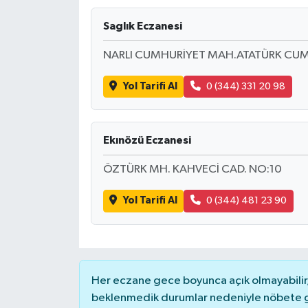
Saglık Eczanesi
NARLI CUMHURİYET MAH.ATATÜRK CUMH
Yol Tarifi Al
0 (344) 331 20 98
Ekınözü Eczanesi
ÖZTÜRK MH. KAHVECİ CAD. NO:10
Yol Tarifi Al
0 (344) 481 23 90
Her eczane gece boyunca açık olmayabilir, 
beklenmedik durumlar nedeniyle nöbete g