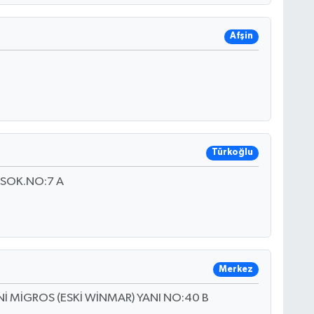
Afşin
Türkoğlu
 SOK.NO:7 A
Merkez
ENİ MİGROS (ESKİ WİNMAR) YANI NO:40 B