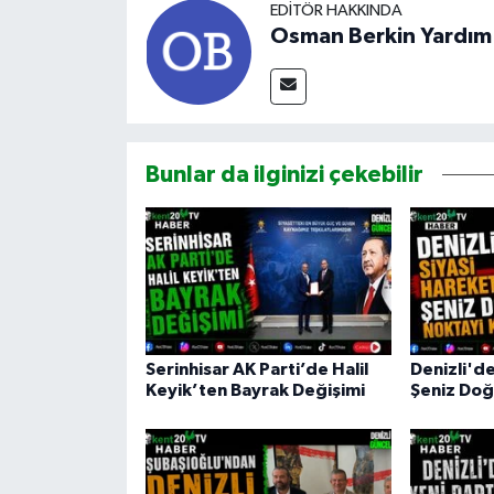
EDITÖR HAKKINDA
Osman Berkin Yardım
Bunlar da ilginizi çekebilir
Serinhisar AK Parti’de Halil
Denizli'de
Keyik’ten Bayrak Değişimi
Şeniz Doğ