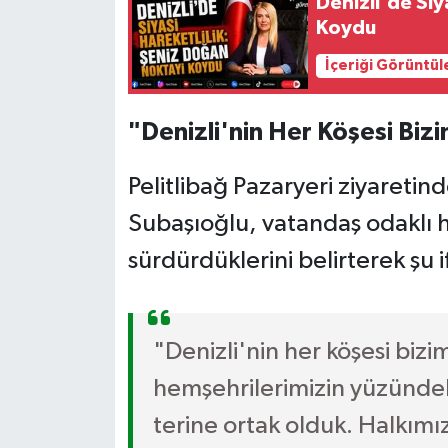
Denizli'de Siy
Koydu
İçeriği Görüntül
"Denizli'nin Her Köşesi Bizi
Pelitlibağ Pazaryeri ziyareti
Subaşıoğlu, vatandaş odaklı hi
sürdürdüklerini belirterek şu i
"Denizli'nin her köşesi bizi
hemşehrilerimizin yüzünde
terine ortak olduk. Halkımı