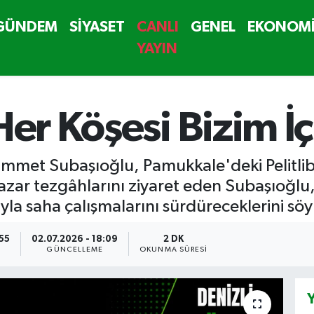
GÜNDEM
SİYASET
CANLI
GENEL
EKONOM
YAYIN
Her Köşesi Bizim İç
hammet Subaşıoğlu, Pamukkale'deki Pelitli
Pazar tezgâhlarını ziyaret eden Subaşıoğlu,
yla saha çalışmalarını sürdüreceklerini söy
:55
02.07.2026 - 18:09
2 DK
GÜNCELLEME
OKUNMA SÜRESI
Y