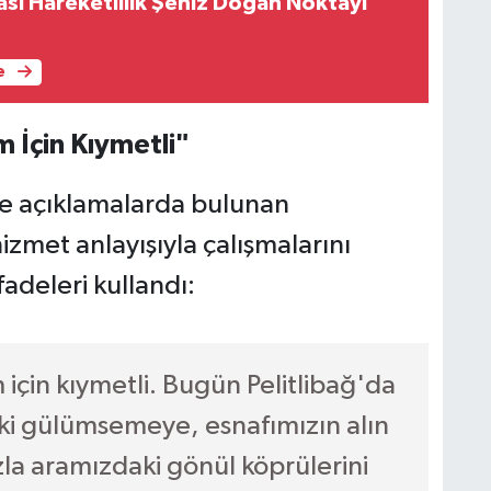
asi Hareketlilik Şeniz Doğan Noktayı
e
m İçin Kıymetli"
nde açıklamalarda bulunan
zmet anlayışıyla çalışmalarını
fadeleri kullandı:
m için kıymetli. Bugün Pelitlibağ'da
ki gülümsemeye, esnafımızın alın
zla aramızdaki gönül köprülerini