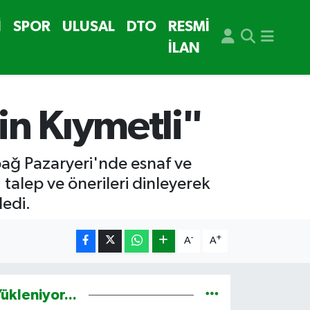
İ
SPOR
ULUSAL
DTO
RESMİ
İLAN
in Kıymetli"
bağ Pazaryeri'nde esnaf ve
 talep ve önerileri dinleyerek
ledi.
-
+
A
A
ükleniyor...