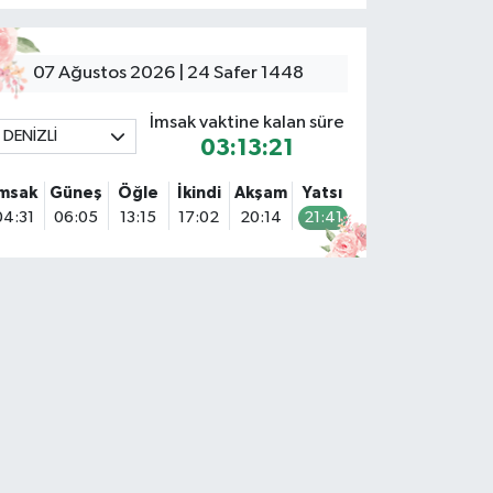
07 Ağustos 2026 | 24 Safer 1448
İmsak vaktine kalan süre
DENİZLİ
03:13:20
İmsak
Güneş
Öğle
İkindi
Akşam
Yatsı
04:31
06:05
13:15
17:02
20:14
21:41