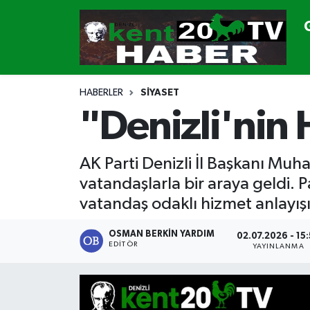
GÜNDEM
Denizli Nöbetçi Eczaneler
SİYASET
Denizli Hava Durumu
HABERLER
SİYASET
"Denizli'nin 
CANLI YAYIN
Denizli Namaz Vakitleri
GENEL
Denizli Trafik Yoğunluk Haritası
AK Parti Denizli İl Başkanı Mu
vatandaşlarla bir araya geldi. 
EKONOMİ
Süper Lig Puan Durumu ve Fikstür
vatandaş odaklı hizmet anlayışı
SPOR
Tüm Manşetler
OSMAN BERKIN YARDIM
02.07.2026 - 15
EDITÖR
YAYINLANMA
ULUSAL
Son Dakika Haberleri
DTO
Haber Arşivi