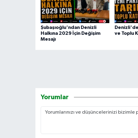
Şubaşıoğlu'ndan Denizli
Denizli'de
Halkına 2029 İçin Değişim
ve Toplu K
Mesajı
Yorumlar