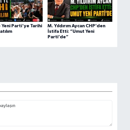
 Yeni Parti'ye Tarihi
M. Yıldırım Aycan CHP’den
atılım
İstifa Etti: “Umut Yeni
Parti’de”