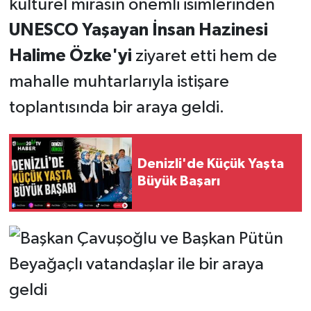
kültürel mirasın önemli isimlerinden
UNESCO Yaşayan İnsan Hazinesi
Halime Özke'yi
ziyaret etti hem de
mahalle muhtarlarıyla istişare
toplantısında bir araya geldi.
Denizli'de Küçük Yaşta
Büyük Başarı