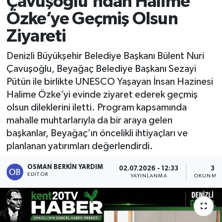
Çavuşoğlu’ndan Halime
Özke’ye Geçmiş Olsun
RESMİ İLAN
Ziyareti
Denizli Büyükşehir Belediye Başkanı Bülent Nuri
Çavuşoğlu, Beyağaç Belediye Başkanı Sezayi
Pütün ile birlikte UNESCO Yaşayan İnsan Hazinesi
Halime Özke’yi evinde ziyaret ederek geçmiş
olsun dileklerini iletti. Program kapsamında
mahalle muhtarlarıyla da bir araya gelen
başkanlar, Beyağaç’ın öncelikli ihtiyaçları ve
planlanan yatırımları değerlendirdi.
OSMAN BERKIN YARDIM
02.07.2026 - 12:33
3 D
EDITÖR
YAYINLANMA
OKUNMA 