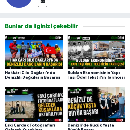
Bunlar da ilginizi çekebilir
Hakkâri Cilo Dağları'nda
Buldan Ekonomisinin Yapı
Denizlili Dağcıların Başarısı
Taşı Ödel Tekstil'in Tarihçesi
Eski Çardak Fotoğrafları
Denizli'de Küçük Yaşta
Gelecek Kuşaklara
Büyük Başarı