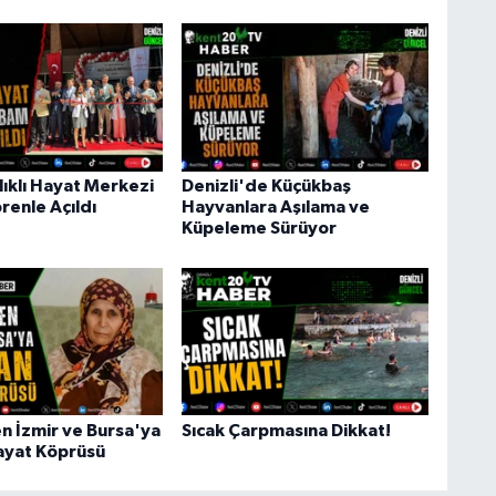
lıklı Hayat Merkezi
Denizli'de Küçükbaş
renle Açıldı
Hayvanlara Aşılama ve
Küpeleme Sürüyor
en İzmir ve Bursa'ya
Sıcak Çarpmasına Dikkat!
ayat Köprüsü