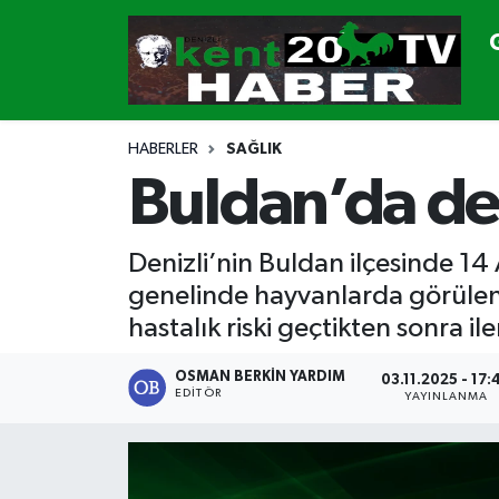
GÜNDEM
Denizli Nöbetçi Eczaneler
SİYASET
Denizli Hava Durumu
HABERLER
SAĞLIK
Buldan’da de
CANLI YAYIN
Denizli Namaz Vakitleri
GENEL
Denizli Trafik Yoğunluk Haritası
Denizli’nin Buldan ilçesinde 14
genelinde hayvanlarda görülen şap
EKONOMİ
Süper Lig Puan Durumu ve Fikstür
hastalık riski geçtikten sonra ile
SPOR
Tüm Manşetler
OSMAN BERKIN YARDIM
03.11.2025 - 17:
EDITÖR
YAYINLANMA
ULUSAL
Son Dakika Haberleri
DTO
Haber Arşivi