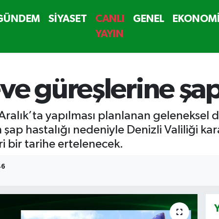
GÜNDEM
SİYASET
CANLI
GENEL
EKONOM
YAYIN
ve güreşlerine şap
 Aralık’ta yapılması planlanan geleneksel d
 hastalığı nedeniyle Denizli Valiliği kararı
ri bir tarihe ertelenecek.
46
Y