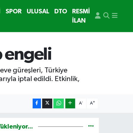
İ
SPOR
ULUSAL
DTO
RESMİ
İLAN
 engeli
eve güreşleri, Türkiye
yla iptal edildi. Etkinlik,
-
+
A
A
ükleniyor...