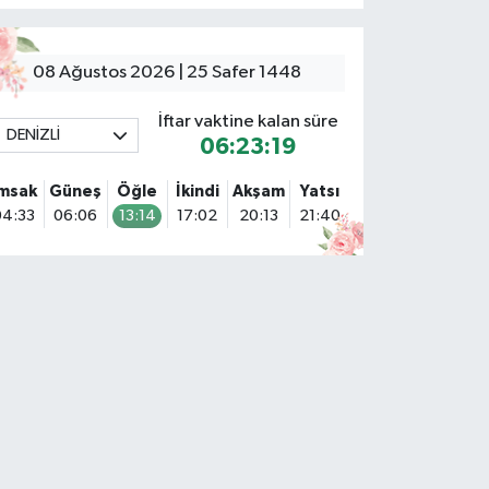
08 Ağustos 2026 | 25 Safer 1448
İftar vaktine kalan süre
DENİZLİ
06:23:18
İmsak
Güneş
Öğle
İkindi
Akşam
Yatsı
04:33
06:06
13:14
17:02
20:13
21:40