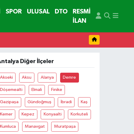
İ
SPOR
ULUSAL
DTO
RESMİ
İLAN
ntalya Diğer İlçeler
Akseki
Aksu
Alanya
Demre
Döşemealti
Elmali
Finike
Gazipaşa
Gündoğmuş
İbradi
Kaş
Kemer
Kepez
Konyaalti
Korkuteli
Kumluca
Manavgat
Muratpaşa