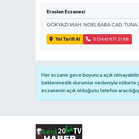
RESMİ İLAN
Eraslan Eczanesi
GÖKYAZI MAH. NOEL BABA CAD. TUNA 
Yol Tarifi Al
0 (544) 871 21 68
Her eczane gece boyunca açık olmayabilir, 
beklenmedik durumlar nedeniyle nöbete g
eczanenin açık olduğunu telefon aracılığıyla 