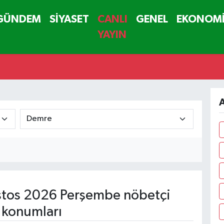
GÜNDEM
SİYASET
CANLI
GENEL
EKONOM
YAYIN
A
tos 2026 Perşembe nöbetçi
 konumları