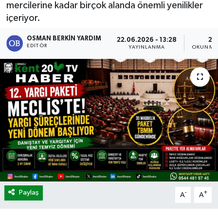
mercilerine kadar birçok alanda önemli yenilikler
içeriyor.
OSMAN BERKIN YARDIM
22.06.2026 - 13:28
2 
EDITÖR
YAYINLANMA
OKUNMA 
Paylaş
-
+
A
A