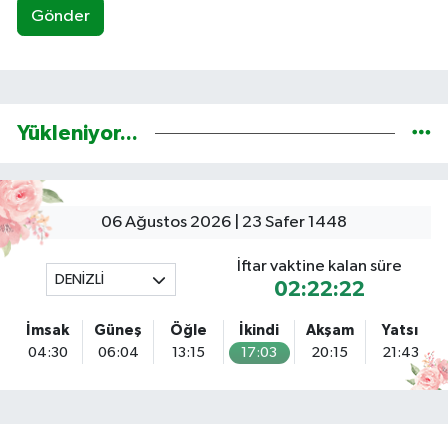
Gönder
Yükleniyor...
06 Ağustos 2026 | 23 Safer 1448
İftar vaktine kalan süre
DENİZLİ
02:22:21
İmsak
Güneş
Öğle
İkindi
Akşam
Yatsı
04:30
06:04
13:15
17:03
20:15
21:43