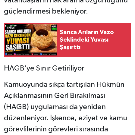
vatandaşların hak arama özgürlüğünü
güçlendirmesi bekleniyor.
Sarıca Arıların Vazo
Şeklindeki Yuvası
Şaşırttı
HAGB’ye Sınır Getiriliyor
Kamuoyunda sıkça tartışılan Hükmün
Açıklanmasının Geri Bırakılması
(HAGB) uygulaması da yeniden
düzenleniyor. İşkence, eziyet ve kamu
görevlilerinin görevleri sırasında