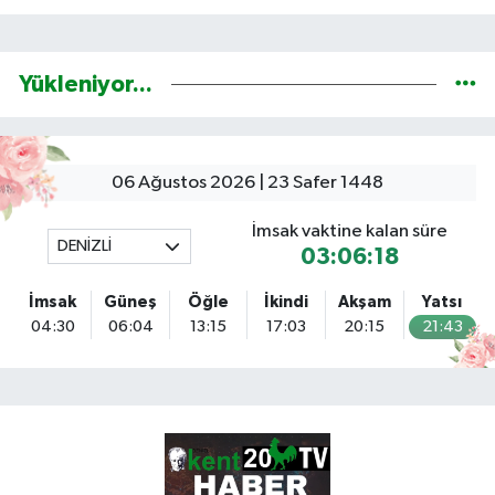
Yükleniyor...
06 Ağustos 2026 | 23 Safer 1448
İmsak vaktine kalan süre
DENİZLİ
03:06:17
İmsak
Güneş
Öğle
İkindi
Akşam
Yatsı
04:30
06:04
13:15
17:03
20:15
21:43