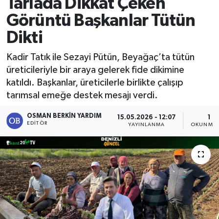
Tarlada Dikkat Çeken
Görüntü Başkanlar Tütün
Dikti
Kadir Tatık ile Sezayi Pütün, Beyağaç’ta tütün
üreticileriyle bir araya gelerek fide dikimine
katıldı. Başkanlar, üreticilerle birlikte çalışıp
tarımsal emeğe destek mesajı verdi.
OSMAN BERKIN YARDIM
15.05.2026 - 12:07
1 D
EDITÖR
YAYINLANMA
OKUNMA 