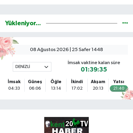
Yükleniyor...
08 Ağustos 2026 | 25 Safer 1448
İmsak vaktine kalan süre
DENİZLİ
01:39:35
İmsak
Güneş
Öğle
İkindi
Akşam
Yatsı
04:33
06:06
13:14
17:02
20:13
21:40