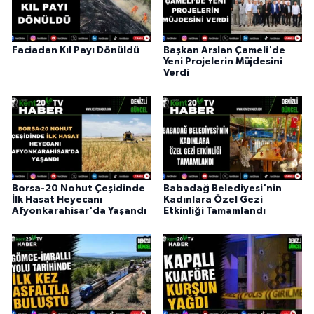
Faciadan Kıl Payı Dönüldü
Başkan Arslan Çameli'de
Yeni Projelerin Müjdesini
Verdi
Borsa-20 Nohut Çeşidinde
Babadağ Belediyesi'nin
İlk Hasat Heyecanı
Kadınlara Özel Gezi
Afyonkarahisar'da Yaşandı
Etkinliği Tamamlandı