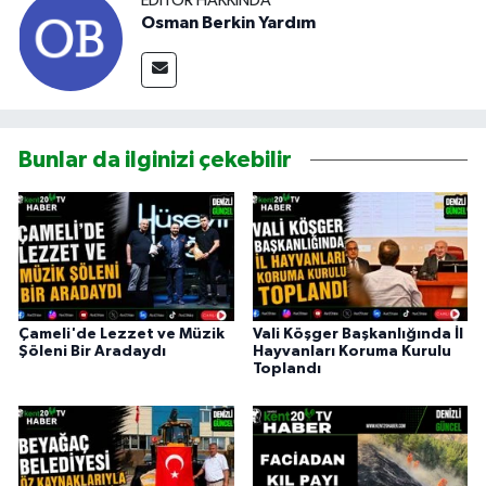
EDITÖR HAKKINDA
Osman Berkin Yardım
Bunlar da ilginizi çekebilir
Çameli'de Lezzet ve Müzik
Vali Köşger Başkanlığında İl
Şöleni Bir Aradaydı
Hayvanları Koruma Kurulu
Toplandı