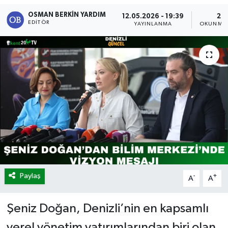
OSMAN BERKIN YARDIM
12.05.2026 - 19:39
2 D
EDITÖR
YAYINLANMA
OKUNMA 
Paylaş
-
+
A
A
Şeniz Doğan, Denizli’nin en kapsamlı
yerel yönetim yatırımlarından biri olan