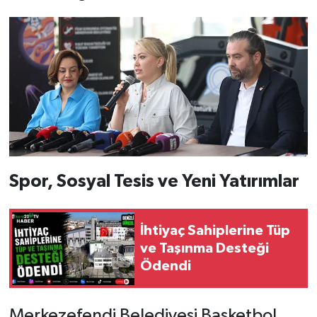
Spor, Sosyal Tesis ve Yeni Yatırımlar
İhtiyaç Sahiplerine Tüp
ve Taşınma Desteği
Ödendi
Merkezefendi Belediyesi Basketbol