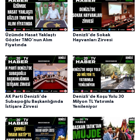
Üzümde Hasat Yaklaştı
Denizli'de Sokak
Gözler TMO'nun Alım
Hayvanları Zirvesi
Fiyatında
AK Parti Denizli'de
Denizli'de Koşu Yolu 30
Subaşıoğlu Başkanlığında
Milyon TL Yatırımla
İstişare Zirvesi
Yenileniyor