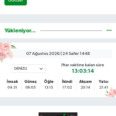
Gönder
Yükleniyor...
07 Ağustos 2026 | 24 Safer 1448
İftar vaktine kalan süre
DENİZLİ
13:03:13
İmsak
Güneş
Öğle
İkindi
Akşam
Yatsı
04:31
06:05
13:15
17:02
20:14
21:41