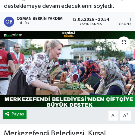
desteklemeye devam edeceklerini söyledi.
OSMAN BERKIN YARDIM
13.05.2026 - 20:54
1 
EDITÖR
YAYINLANMA
OKUNMA 
Paylaş
-
+
A
A
Merkezefendi Belediyesi, Kırsal