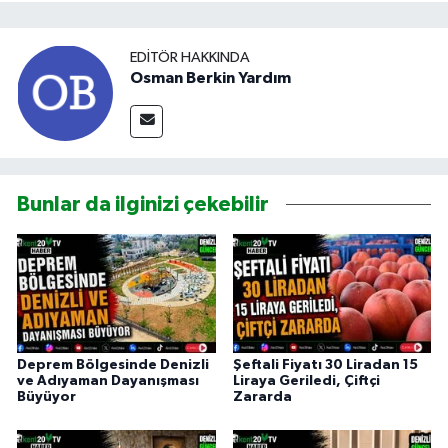
EDITÖR HAKKINDA
Osman Berkin Yardım
Bunlar da ilginizi çekebilir
Deprem Bölgesinde Denizli
Şeftali Fiyatı 30 Liradan 15
ve Adıyaman Dayanışması
Liraya Geriledi, Çiftçi
Büyüyor
Zararda