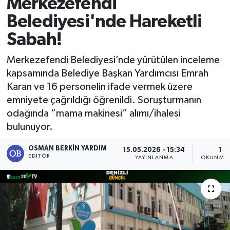
Merkezefendi
Belediyesi'nde Hareketli
Sabah!
Merkezefendi Belediyesi’nde yürütülen inceleme
kapsamında Belediye Başkan Yardımcısı Emrah
Karan ve 16 personelin ifade vermek üzere
emniyete çağrıldığı öğrenildi. Soruşturmanın
odağında “mama makinesi” alımı/ihalesi
bulunuyor.
OSMAN BERKIN YARDIM
15.05.2026 - 15:34
1 D
EDITÖR
YAYINLANMA
OKUNMA 