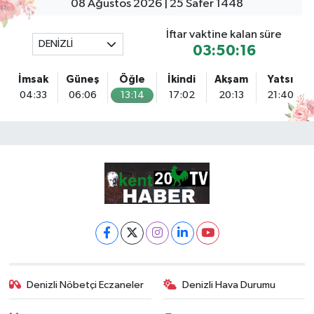
08 Ağustos 2026 | 25 Safer 1448
İftar vaktine kalan süre
DENİZLİ
03:50:15
İmsak
Güneş
Öğle
İkindi
Akşam
Yatsı
04:33
06:06
13:14
17:02
20:13
21:40
Denizli Nöbetçi Eczaneler
Denizli Hava Durumu