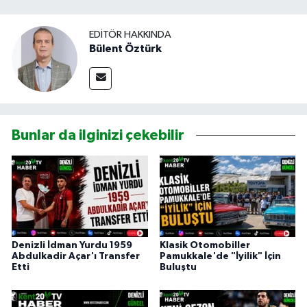
EDITÖR HAKKINDA
Bülent Öztürk
Bunlar da ilginizi çekebilir
Denizli İdman Yurdu 1959
Klasik Otomobiller
Abdulkadir Açar'ı Transfer
Pamukkale'de "İyilik" İçin
Etti
Buluştu