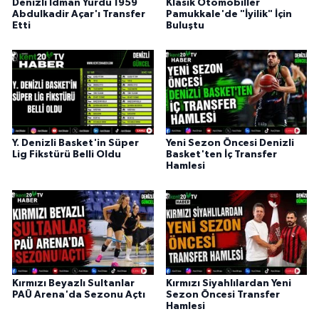
Denizli İdman Yurdu 1959
Klasik Otomobiller
Abdulkadir Açar'ı Transfer
Pamukkale'de "İyilik" İçin
Etti
Buluştu
Y. Denizli Basket'in Süper
Yeni Sezon Öncesi Denizli
Lig Fikstürü Belli Oldu
Basket'ten İç Transfer
Hamlesi
Kırmızı Beyazlı Sultanlar
Kırmızı Siyahlılardan Yeni
PAÜ Arena'da Sezonu Açtı
Sezon Öncesi Transfer
Hamlesi