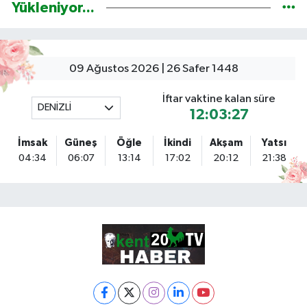
Yükleniyor...
09 Ağustos 2026 | 26 Safer 1448
İftar vaktine kalan süre
DENİZLİ
12:03:26
İmsak
Güneş
Öğle
İkindi
Akşam
Yatsı
04:34
06:07
13:14
17:02
20:12
21:38