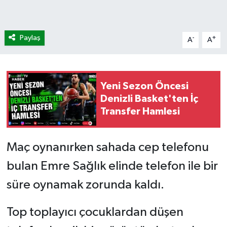
Paylaş
-
+
A
A
Yeni Sezon Öncesi
Denizli Basket'ten İç
Transfer Hamlesi
Maç oynanırken sahada cep telefonu
bulan Emre Sağlık elinde telefon ile bir
süre oynamak zorunda kaldı.
Top toplayıcı çocuklardan düşen