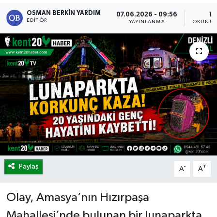
OSMAN BERKIN YARDIM
07.06.2026 - 09:56
1 
EDITÖR
YAYINLANMA
OKUNMA
Paylaş
-
+
A
A
Olay, Amasya’nın Hızırpaşa
Mahallesi’nde bulunan bir lunaparkta