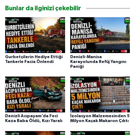
Bunlar da ilginizi çekebilir
Gurbetçilerin Hediye Ettiği
Denizli-Manisa
Tankerle Facia Önlendi
Karayolunda Refüj Yangını
Paniği
Denizli Acıpayam’da Feci
İzolasyon Malzemesinden 5
Kaza Baba Öldü, Kızı Yaralı
Milyon Kaçak Makaron Çıktı