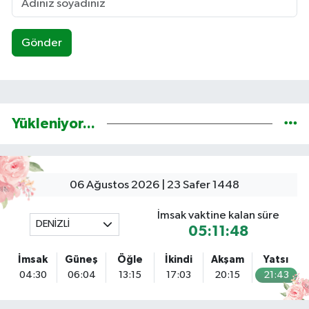
Gönder
Yükleniyor...
06 Ağustos 2026 | 23 Safer 1448
İmsak vaktine kalan süre
DENİZLİ
05:11:47
İmsak
Güneş
Öğle
İkindi
Akşam
Yatsı
04:30
06:04
13:15
17:03
20:15
21:43