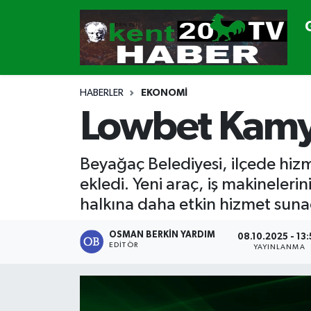
GÜNDEM
Denizli Nöbetçi Eczaneler
SİYASET
Denizli Hava Durumu
HABERLER
EKONOMİ
Lowbet Kamy
CANLI YAYIN
Denizli Namaz Vakitleri
GENEL
Denizli Trafik Yoğunluk Haritası
Beyağaç Belediyesi, ilçede hizm
ekledi. Yeni araç, iş makineleri
EKONOMİ
Süper Lig Puan Durumu ve Fikstür
halkına daha etkin hizmet sunac
SPOR
Tüm Manşetler
OSMAN BERKIN YARDIM
08.10.2025 - 13
EDITÖR
YAYINLANMA
ULUSAL
Son Dakika Haberleri
DTO
Haber Arşivi