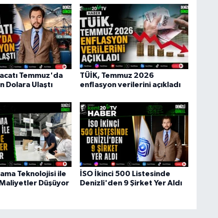
hracatı Temmuz'da
TÜİK, Temmuz 2026
n Dolara Ulaştı
enflasyon verilerini açıkladı
ma Teknolojisi ile
İSO İkinci 500 Listesinde
 Maliyetler Düşüyor
Denizli'den 9 Şirket Yer Aldı