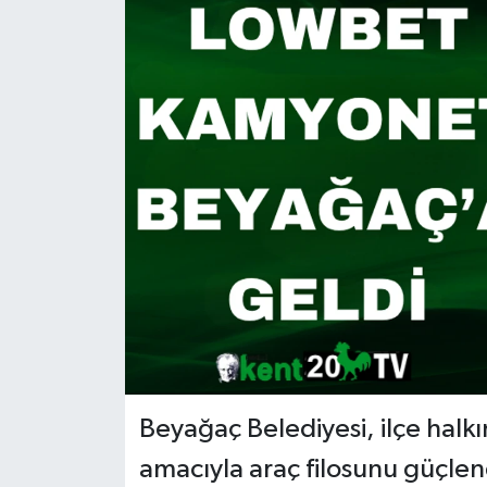
RESMİ İLAN
Beyağaç Belediyesi, ilçe halk
amacıyla araç filosunu güçle