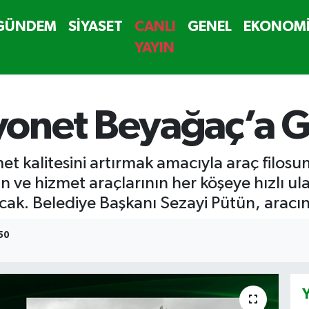
GÜNDEM
SİYASET
CANLI
GENEL
EKONOM
YAYIN
onet Beyağaç’a G
et kalitesini artırmak amacıyla araç filos
nin ve hizmet araçlarının her köşeye hızlı 
ak. Belediye Başkanı Sezayi Pütün, aracın i
:50
Y