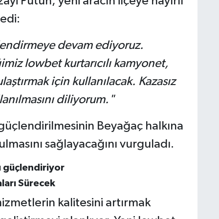
yi Pütün, yeni aracın ilçeye hayırlı
edi:
çlendirmeye devam ediyoruz.
imiz lowbet kurtarıcılı kamyonet,
laştırmak için kullanılacak. Kazasız
llanılmasını diliyorum."
güçlendirilmesinin Beyağaç halkına
nulmasını sağlayacağını vurguladı.
ları Sürecek
izmetlerin kalitesini artırmak