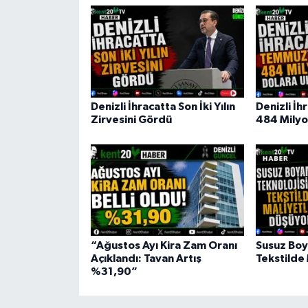
Denizli İhracatta Son İki Yılın
Denizli İ
Zirvesini Gördü
484 Milyo
“Ağustos Ayı Kira Zam Oranı
Susuz Boya
Açıklandı: Tavan Artış
Tekstilde
%31,90”