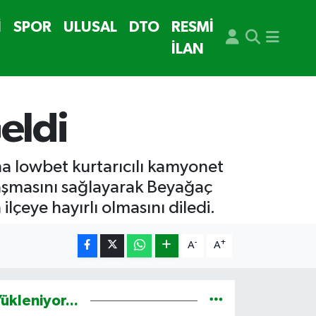
İ
SPOR
ULUSAL
DTO
RESMİ
İLAN
eldi
una lowbet kurtarıcılı kamyonet
ulaşmasını sağlayarak Beyağaç
lçeye hayırlı olmasını diledi.
-
+
A
A
ükleniyor...