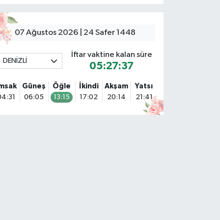
07 Ağustos 2026 | 24 Safer 1448
İftar vaktine kalan süre
DENİZLİ
05:27:36
İmsak
Güneş
Öğle
İkindi
Akşam
Yatsı
04:31
06:05
13:15
17:02
20:14
21:41