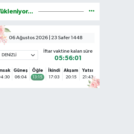
ükleniyor...
06 Ağustos 2026 | 23 Safer 1448
İftar vaktine kalan süre
DENİZLİ
05:56:00
İmsak
Güneş
Öğle
İkindi
Akşam
Yatsı
04:30
06:04
13:15
17:03
20:15
21:43