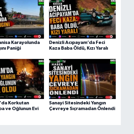
anisa Karayolunda
Denizli Acıpayam’da Feci
ını Paniği
Kaza Baba Öldü, Kızı Yaralı
'da Korkutan
Sanayi Sitesindeki Yangın
ba ve Oğlunun Evi
Çevreye Sıçramadan Önlendi