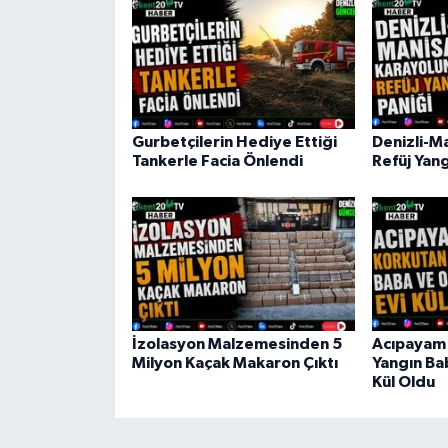
Gurbetçilerin Hediye Ettiği
Denizli-M
Tankerle Facia Önlendi
Refüj Yang
İzolasyon Malzemesinden 5
Acıpayam
Milyon Kaçak Makaron Çıktı
Yangın Ba
Kül Oldu