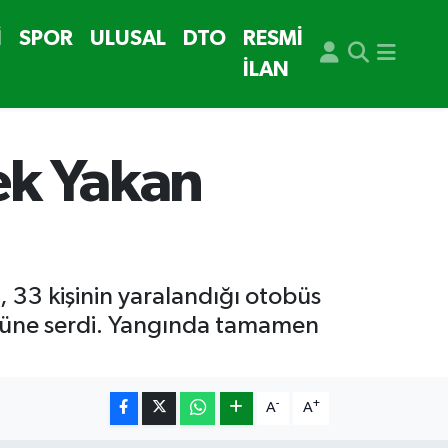
İ
SPOR
ULUSAL
DTO
RESMİ
İLAN
ek Yakan
 33 kişinin yaralandığı otobüs
önüne serdi. Yangında tamamen
-
+
A
A