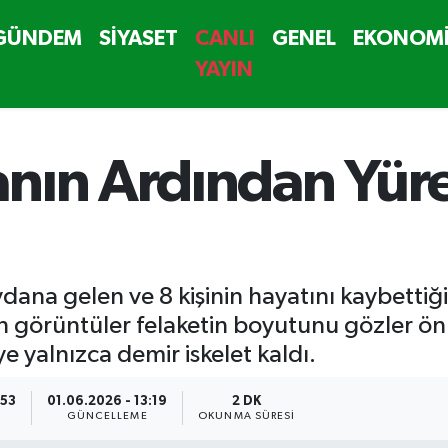
GÜNDEM
SİYASET
CANLI
GENEL
EKONOM
YAYIN
nın Ardından Yür
na gelen ve 8 kişinin hayatını kaybettiği,
kan görüntüler felaketin boyutunu gözler 
 yalnızca demir iskelet kaldı.
:53
01.06.2026 - 13:19
2 DK
GÜNCELLEME
OKUNMA SÜRESI