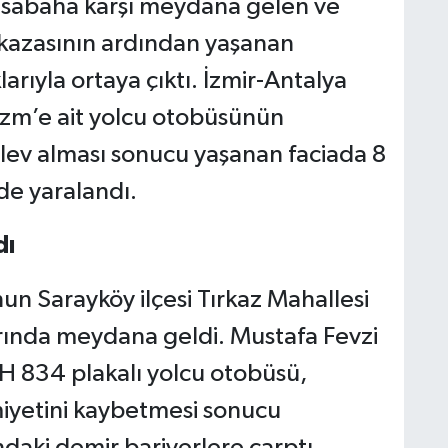
e sabaha karşı meydana gelen ve
 kazasının ardından yaşanan
arıyla ortaya çıktı. İzmir-Antalya
izm’e ait yolcu otobüsünün
alev alması sonucu yaşanan faciada 8
i de yaralandı.
dı
un Sarayköy ilçesi Tırkaz Mahallesi
arında meydana geldi. Mustafa Fevzi
 834 plakalı yolcu otobüsü,
iyetini kaybetmesi sonucu
daki demir bariyerlere çarptı.