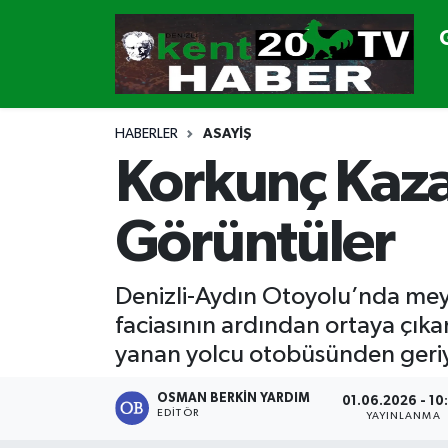
GÜNDEM
Denizli Nöbetçi Eczaneler
SİYASET
Denizli Hava Durumu
HABERLER
ASAYİŞ
Korkunç Kaza
CANLI YAYIN
Denizli Namaz Vakitleri
Görüntüler
GENEL
Denizli Trafik Yoğunluk Haritası
EKONOMİ
Süper Lig Puan Durumu ve Fikstür
Denizli-Aydın Otoyolu’nda meyda
faciasının ardından ortaya çı
SPOR
Tüm Manşetler
yanan yolcu otobüsünden geriye
ULUSAL
Son Dakika Haberleri
OSMAN BERKIN YARDIM
01.06.2026 - 10
EDITÖR
YAYINLANMA
DTO
Haber Arşivi