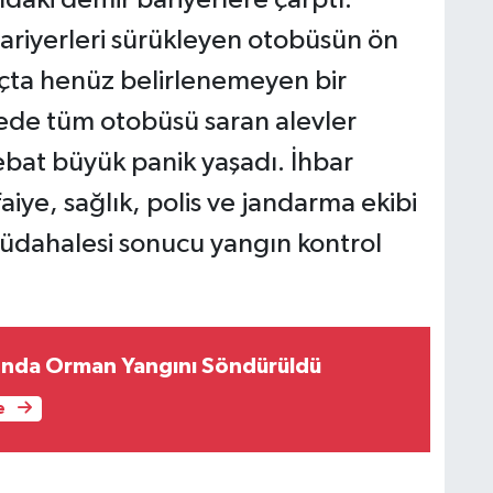
ariyerleri sürükleyen otobüsün ön
açta henüz belirlenemeyen bir
rede tüm otobüsü saran alevler
bat büyük panik yaşadı. İhbar
aiye, sağlık, polis ve jandarma ekibi
müdahalesi sonucu yangın kontrol
'nda Orman Yangını Söndürüldü
e