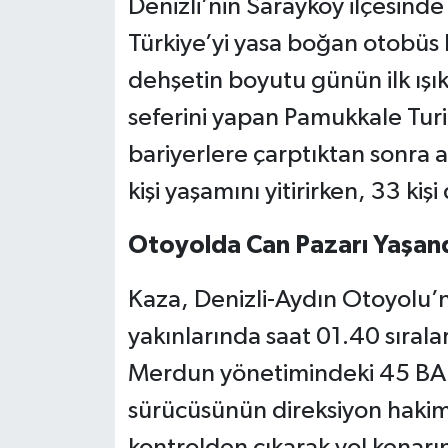
Denizli’nin Sarayköy ilçesind
Türkiye’yi yasa boğan otobüs
dehşetin boyutu günün ilk ışıkl
seferini yapan Pamukkale Tur
bariyerlere çarptıktan sonra 
kişi yaşamını yitirirken, 33 kiş
Otoyolda Can Pazarı Yaşan
Kaza, Denizli-Aydın Otoyolu’n
yakınlarında saat 01.40 sıral
Merdun yönetimindeki 45 BAH
sürücüsünün direksiyon hakim
kontrolden çıkarak yol kenarın