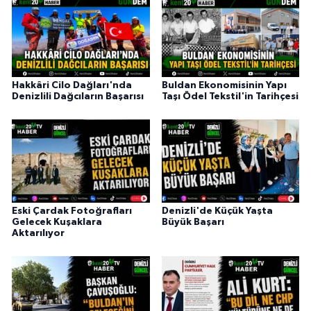
Hakkâri Cilo Dağları'nda
Buldan Ekonomisinin Yapı
Denizlili Dağcıların Başarısı
Taşı Ödel Tekstil'in Tarihçesi
Eski Çardak Fotoğrafları
Denizli'de Küçük Yaşta
Gelecek Kuşaklara
Büyük Başarı
Aktarılıyor