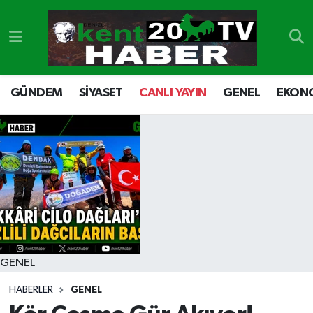
GÜNDEM
Denizli Nöbetçi Eczaneler
SİYASET
Denizli Hava Durumu
GÜNDEM
SİYASET
CANLI YAYIN
GENEL
EKON
CANLI YAYIN
Denizli Namaz Vakitleri
GENEL
Denizli Trafik Yoğunluk Haritası
EKONOMİ
Süper Lig Puan Durumu ve Fikstür
SPOR
Tüm Manşetler
GENEL
ULUSAL
Son Dakika Haberleri
HABERLER
GENEL
DTO
Haber Arşivi