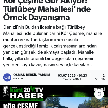
Kör Çeşme Gür Akıyor!
Türlübey Mahallesi'nde
RESMİ İLAN
Örnek Dayanışma
Denizli'nin Buldan ilçesine bağlı Türlübey
Mahallesi'nde bulunan tarihi Kör Çeşme, mahalle
muhtarı ve vatandaşların imece usulü
gerçekleştirdiği temizlik çalışmasının ardından
yeniden gür şekilde akmaya başladı. Mahalle
halkı, yıllardır önemli bir değer olan çeşmenin
yeniden suya kavuşmasını sevinçle karşıladı.
OSMAN BERKIN YARDIM
03.07.2026 - 10:23
2 D
EDITÖR
YAYINLANMA
OKUNMA 