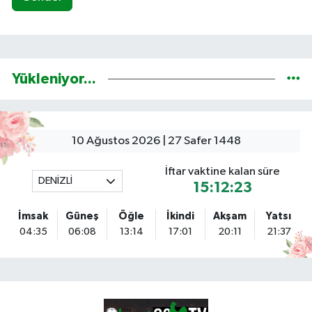
Yükleniyor...
10 Ağustos 2026 | 27 Safer 1448
İftar vaktine kalan süre
DENİZLİ
15:12:22
İmsak
Güneş
Öğle
İkindi
Akşam
Yatsı
04:35
06:08
13:14
17:01
20:11
21:37