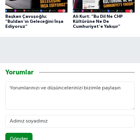
Başkan Çavuşoğlu:
Ali Kurt: "Bu Dil Ne CHP
"Buldan'ın Geleceğini İnşa
Kültürüne Ne De
Ediyoruz"
Cumhuriyet'e Yakışır"
Yorumlar
Gönder