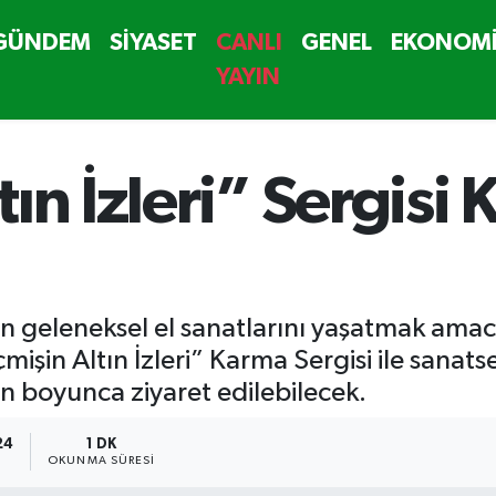
GÜNDEM
SİYASET
CANLI
GENEL
EKONOM
YAYIN
n İzleri” Sergisi K
in geleneksel el sanatlarını yaşatmak amac
mişin Altın İzleri” Karma Sergisi ile sanat
ün boyunca ziyaret edilebilecek.
24
1 DK
OKUNMA SÜRESI