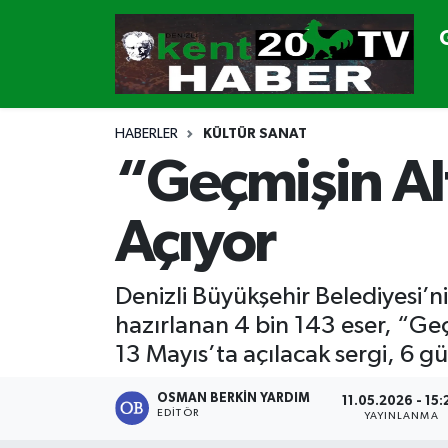
GÜNDEM
Denizli Nöbetçi Eczaneler
SİYASET
Denizli Hava Durumu
HABERLER
KÜLTÜR SANAT
“Geçmişin Altı
CANLI YAYIN
Denizli Namaz Vakitleri
Açıyor
GENEL
Denizli Trafik Yoğunluk Haritası
EKONOMİ
Süper Lig Puan Durumu ve Fikstür
Denizli Büyükşehir Belediyesi’n
hazırlanan 4 bin 143 eser, “Geç
SPOR
Tüm Manşetler
13 Mayıs’ta açılacak sergi, 6 g
ULUSAL
Son Dakika Haberleri
OSMAN BERKIN YARDIM
11.05.2026 - 15:
EDITÖR
YAYINLANMA
DTO
Haber Arşivi