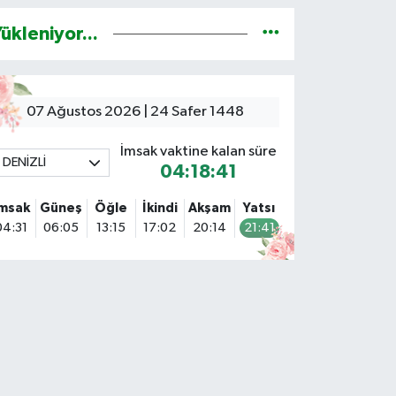
ükleniyor...
07 Ağustos 2026 | 24 Safer 1448
İmsak vaktine kalan süre
DENİZLİ
04:18:40
İmsak
Güneş
Öğle
İkindi
Akşam
Yatsı
04:31
06:05
13:15
17:02
20:14
21:41