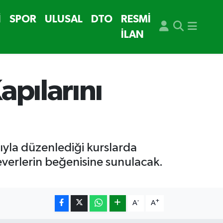
İ
SPOR
ULUSAL
DTO
RESMİ
İLAN
apılarını
ıyla düzenlediği kurslarda
severlerin beğenisine sunulacak.
-
+
A
A