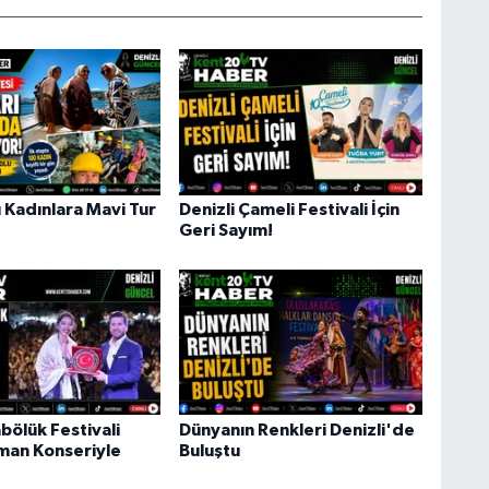
 Kadınlara Mavi Tur
Denizli Çameli Festivali İçin
Geri Sayım!
abölük Festivali
Dünyanın Renkleri Denizli'de
man Konseriyle
Buluştu