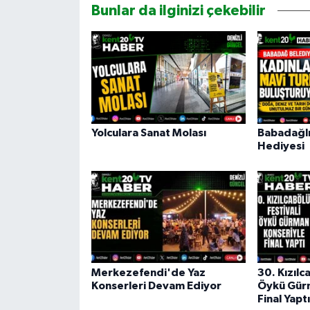
Bunlar da ilginizi çekebilir
Yolculara Sanat Molası
Babadağlı
Hediyesi
Merkezefendi'de Yaz
30. Kızılc
Konserleri Devam Ediyor
Öykü Gür
Final Yaptı