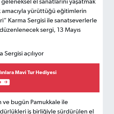
, geleneksel el sanatlarını yaşatmak
 amacıyla yürüttüğü eğitimlerin
ri” Karma Sergisi ile sanatseverlerle
 düzenlenecek sergi, 13 Mayıs
ınlara Mavi Tur Hediyesi
e
an ve bugün Pamukkale ile
lükleri iş birliğiyle sürdürülen el