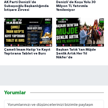
AK Parti Denizli'de
Denizli'de Koşu Yolu 30
Subaşıoğlu Başkanlığında
Milyon TL Yatırımla
İstişare Zirvesi
Yenileniyor
Çameli İmam Hatip'te Kayıt
Başkan Tatık'tan Müjde
Yaptırana Tablet ve Burs
Şenlik Artık Her Yıl
Nikfer'de
Yorumlar