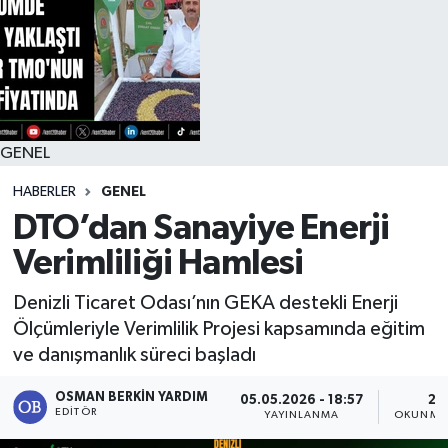
RESMİ İLAN
GENEL
HABERLER
GENEL
DTO’dan Sanayiye Enerji
Verimliliği Hamlesi
Denizli Ticaret Odası’nın GEKA destekli Enerji
Ölçümleriyle Verimlilik Projesi kapsamında eğitim
ve danışmanlık süreci başladı
OSMAN BERKIN YARDIM
05.05.2026 - 18:57
2 
EDITÖR
YAYINLANMA
OKUNMA 