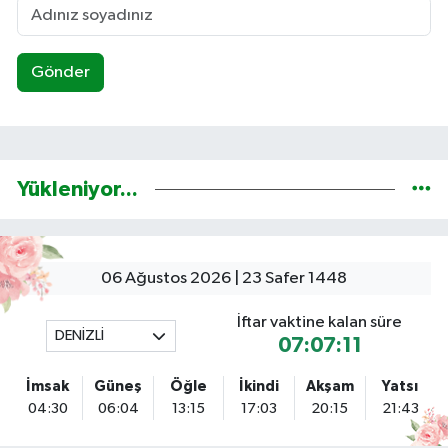
Gönder
Yükleniyor...
06 Ağustos 2026 | 23 Safer 1448
İftar vaktine kalan süre
DENİZLİ
07:07:10
İmsak
Güneş
Öğle
İkindi
Akşam
Yatsı
04:30
06:04
13:15
17:03
20:15
21:43