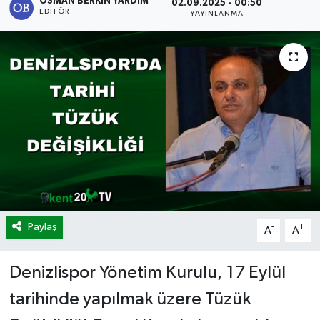
OSMAN BERKIN YARDIM
02.09.2025 - 00:50
EDITÖR
YAYINLANMA
Paylaş
-
+
A
A
Denizlispor Yönetim Kurulu, 17 Eylül
tarihinde yapılmak üzere Tüzük