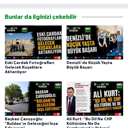
Bunlar da ilginizi çekebilir
Eski Çardak Fotoğrafları
Denizli'de Küçük Yaşta
Gelecek Kuşaklara
Büyük Başarı
Aktarılıyor
Başkan Çavuşoğlu:
Ali Kurt: "Bu Dil Ne CHP
"Buldan'ın Geleceğini İnşa
Kültürüne Ne De