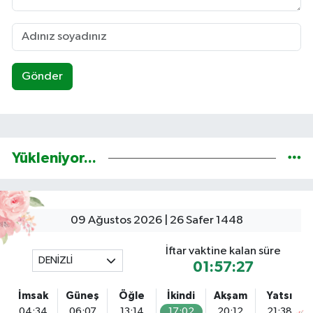
Gönder
Yükleniyor...
09 Ağustos 2026 | 26 Safer 1448
İftar vaktine kalan süre
DENİZLİ
01:57:26
İmsak
Güneş
Öğle
İkindi
Akşam
Yatsı
04:34
06:07
13:14
17:02
20:12
21:38