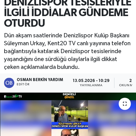
DENİZLİSPOR TESİSLERİYLE
İLGİLİ İDDİALAR GÜNDEME
OTURDU
Dün akşam saatlerinde Denizlispor Kulüp Başkanı
Süleyman Urkay, Kent20 TV canlı yayınına telefon
bağlantısıyla katılarak Denizlispor tesislerinde
yaşandığını öne sürdüğü olaylarla ilgili dikkat
çeken açıklamalarda bulundu.
OSMAN BERKIN YARDIM
13.05.2026 - 10:29
2 D
EDITÖR
YAYINLANMA
OKUNMA 