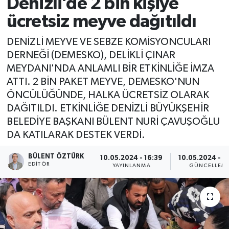
Denizli’de 2 bin kişiye
ücretsiz meyve dağıtıldı
DENİZLİ MEYVE VE SEBZE KOMİSYONCULARI
DERNEĞİ (DEMESKO), DELİKLİ ÇINAR
MEYDANI'NDA ANLAMLI BİR ETKİNLİĞE İMZA
ATTI. 2 BİN PAKET MEYVE, DEMESKO'NUN
ÖNCÜLÜĞÜNDE, HALKA ÜCRETSİZ OLARAK
DAĞITILDI. ETKİNLİĞE DENİZLİ BÜYÜKŞEHİR
BELEDİYE BAŞKANI BÜLENT NURİ ÇAVUŞOĞLU
DA KATILARAK DESTEK VERDİ.
BÜLENT ÖZTÜRK
10.05.2024 - 16:39
10.05.2024 - 1
EDITÖR
YAYINLANMA
GÜNCELLEM