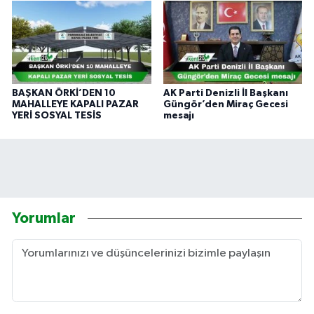
BAŞKAN ÖRKİ’DEN 10
AK Parti Denizli İl Başkanı
MAHALLEYE KAPALI PAZAR
Güngör’den Miraç Gecesi
YERİ SOSYAL TESİS
mesajı
Yorumlar