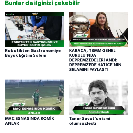
Bunlar da ilginizi çekebilir
Robotikten Gastronomiye
KARACA, TBMM GENEL
Büyük Eğitim Şöleni
KURULU’NDA
DEPREMZEDELERİ ANDI:
DEPREMZEDE HATİCE’NİN
SELAMINI PAYLAŞTI
MAÇ ESNASINDA KOMİK
Taner Savut'un ismi
ANLAR
ölümsüzleşti