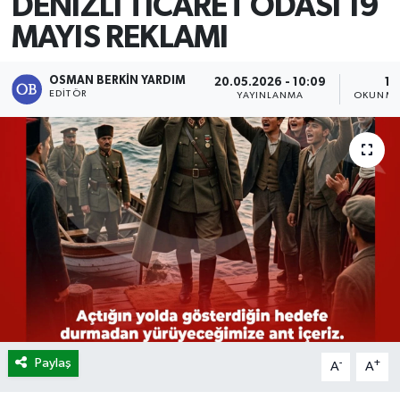
DENİZLİ TİCARET ODASI 19
MAYIS REKLAMI
OSMAN BERKIN YARDIM
20.05.2026 - 10:09
1 
EDITÖR
YAYINLANMA
OKUNMA
Paylaş
-
+
A
A