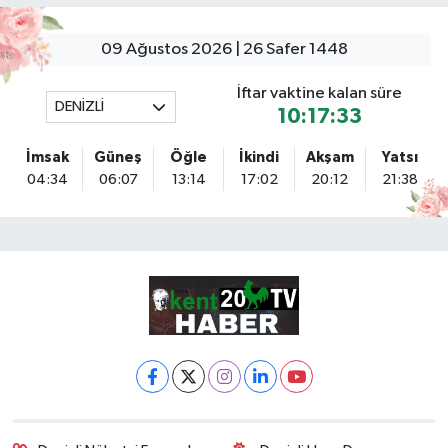
09 Ağustos 2026 | 26 Safer 1448
İftar vaktine kalan süre
DENİZLİ
10:17:32
İmsak
Güneş
Öğle
İkindi
Akşam
Yatsı
04:34
06:07
13:14
17:02
20:12
21:38