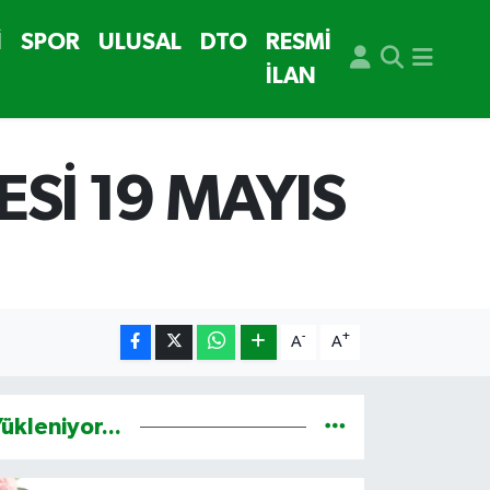
İ
SPOR
ULUSAL
DTO
RESMİ
İLAN
Sİ 19 MAYIS
-
+
A
A
ükleniyor...