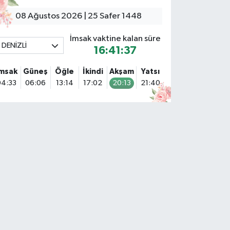
08 Ağustos 2026 | 25 Safer 1448
İmsak vaktine kalan süre
DENİZLİ
16:41:36
İmsak
Güneş
Öğle
İkindi
Akşam
Yatsı
04:33
06:06
13:14
17:02
20:13
21:40