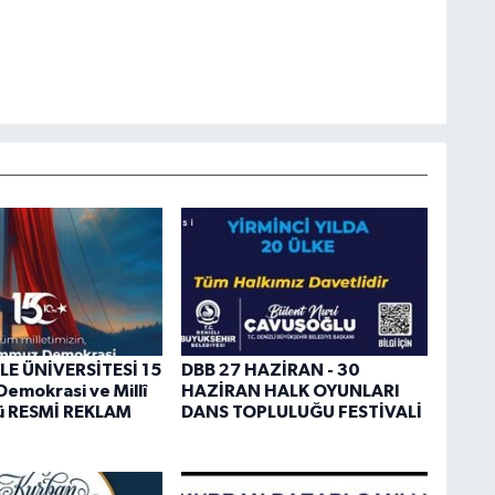
E ÜNİVERSİTESİ 15
DBB 27 HAZİRAN - 30
mokrasi ve Millî
HAZİRAN HALK OYUNLARI
nü RESMİ REKLAM
DANS TOPLULUĞU FESTİVALİ