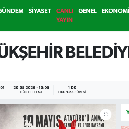
GÜNDEM
SİYASET
CANLI
GENEL
EKONOM
YAYIN
ÜKŞEHİR BELEDİYE
:01
20.05.2026 - 10:05
1 DK
GÜNCELLEME
OKUNMA SÜRESI
Y